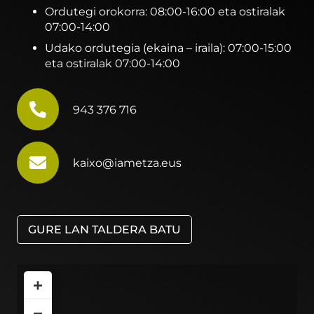
Ordutegi orokorra: 08:00-16:00 eta ostiralak
07:00-14:00
Udako ordutegia (ekaina – iraila): 07:00-15:00
eta ostiralak 07:00-14:00
943 376 716
kaixo@iametza.eus
GURE LAN TALDERA BATU
+
−