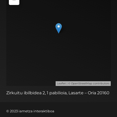
Leaflet
| ©
OpenStreetMap
contributors
Zirkuitu ibilbidea 2, 1 pabilioia, Lasarte – Oria 20160
© 2023 iametza interaktiboa