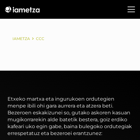
IAMETZA
CCC
Etxeko martxa eta ingurukoen ordutegien
menpe ibili ohi gara aurrera eta atzera beti.
Bezeroen eskakizunei so, gutako askoren kasuan
mugikorrarekin alde batetik bestera, goiz erdiko
kafeari uko egin gabe, baina bulegoko ordutegiak
errespetatuz eta bezeroei erantzunez: