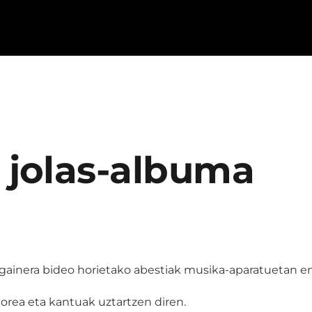
. jolas-albuma
gainera bideo horietako abestiak musika-aparatuetan en
rea eta kantuak uztartzen diren.