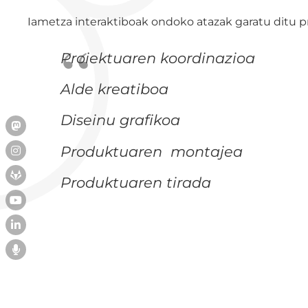
Iametza interaktiboak ondoko atazak garatu ditu p
Proiektuaren koordinazioa
Alde kreatiboa
Diseinu grafikoa
Produktuaren montajea
Produktuaren tirada