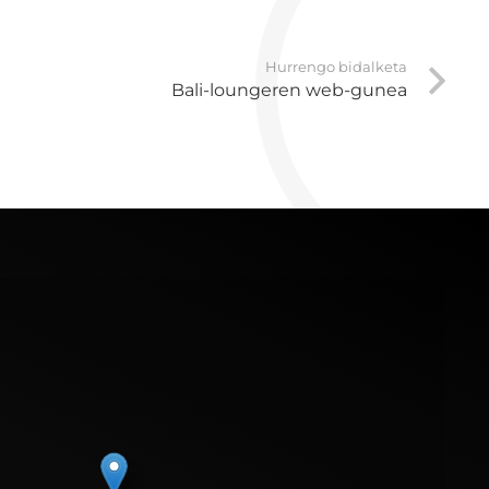
Hurrengo bidalketa
Bali-loungeren web-gunea