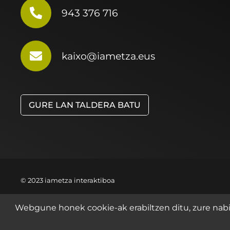
943 376 716
kaixo@iametza.eus
GURE LAN TALDERA BATU
© 2023 iametza interaktiboa
Webgune honek cookie-ak erabiltzen ditu, zure nabig