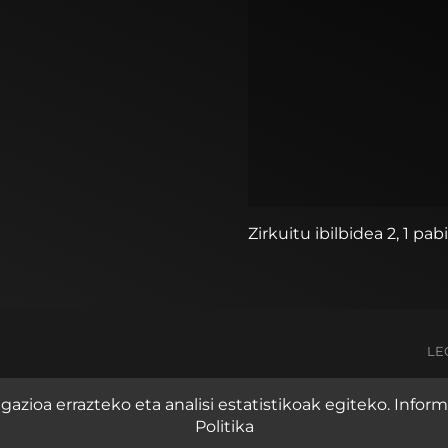
Zirkuitu ibilbidea 2, 1 pab
LE
azioa errazteko eta analisi estatistikoak egiteko. Info
Politika