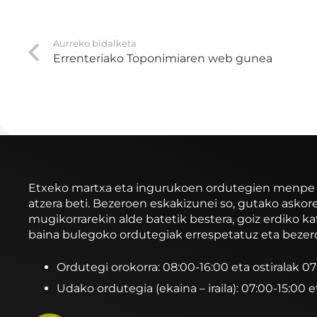
Aurreko bidalketa
Errenteriako Toponimiaren web gunea
Etxeko martxa eta ingurukoen ordutegien menpe ibi
atzera beti. Bezeroen eskakizunei so, gutako asko
mugikorrarekin alde batetik bestera, goiz erdiko ka
baina bulegoko ordutegiak errespetatuz eta bezer
Ordutegi orokorra: 08:00-16:00 eta ostiralak 0
Udako ordutegia (ekaina – iraila): 07:00-15:00 e