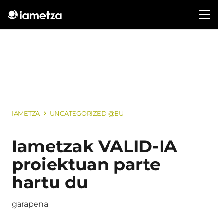
IAMETZA
UNCATEGORIZED @EU
Iametzak VALID-IA
proiektuan parte
hartu du
garapena