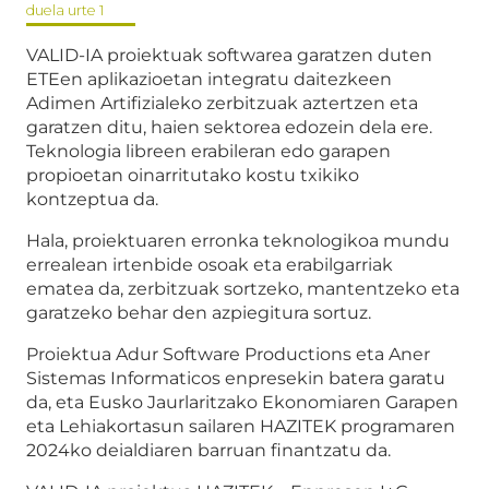
duela urte 1
VALID-IA proiektuak softwarea garatzen duten
ETEen aplikazioetan integratu daitezkeen
Adimen Artifizialeko zerbitzuak aztertzen eta
garatzen ditu, haien sektorea edozein dela ere.
Teknologia libreen erabileran edo garapen
propioetan oinarritutako kostu txikiko
kontzeptua da.
Hala, proiektuaren erronka teknologikoa mundu
errealean irtenbide osoak eta erabilgarriak
ematea da, zerbitzuak sortzeko, mantentzeko eta
garatzeko behar den azpiegitura sortuz.
Proiektua Adur Software Productions eta Aner
Sistemas Informaticos enpresekin batera garatu
da, eta Eusko Jaurlaritzako Ekonomiaren Garapen
eta Lehiakortasun sailaren HAZITEK programaren
2024ko deialdiaren barruan finantzatu da.