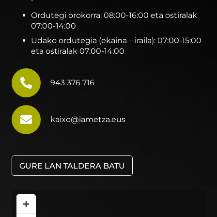
Ordutegi orokorra: 08:00-16:00 eta ostiralak
07:00-14:00
Udako ordutegia (ekaina – iraila): 07:00-15:00
eta ostiralak 07:00-14:00
943 376 716
kaixo@iametza.eus
GURE LAN TALDERA BATU
+