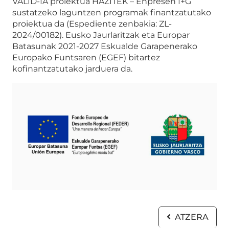
VALID-IA proiektua HAZITEK – Enpresen I+G
sustatzeko laguntzen programak finantzatutako
proiektua da (Espediente zenbakia: ZL-
2024/00182). Eusko Jaurlaritzak eta Europar
Batasunak 2021-2027 Eskualde Garapenerako
Europako Funtsaren (EGEF) bitartez
kofinantzatutako jarduera da.
ATZERA