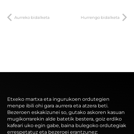
Aurreko bidalketa
Hurrengo bidalketa
Etxeko martxa eta ingurukoen ordutegien
menpe ibili ohi gara aurrera eta atzera beti.
Bezeroen eskakizunei so, gutako askoren kasuan
mugikorrarekin alde batetik bestera, goiz erdiko
kafeari uko egin gabe, baina bulegoko ordutegiak
errespetatuz eta bezeroei erantzunez: