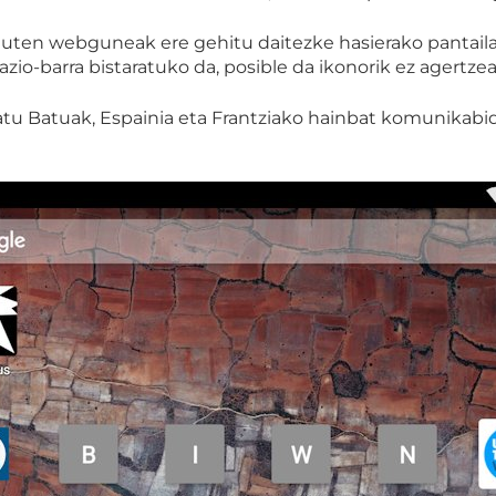
uten webguneak ere gehitu daitezke hasierako pantailara
azio-barra bistaratuko da, posible da ikonorik ez agertze
atu Batuak, Espainia eta Frantziako hainbat komunikabi