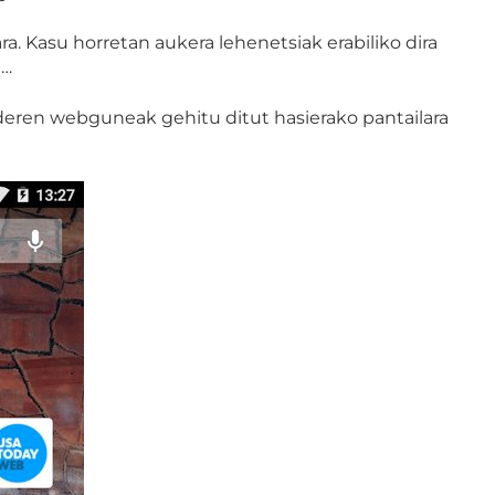
. Kasu horretan aukera lehenetsiak erabiliko dira
a…
deren webguneak gehitu ditut hasierako pantailara