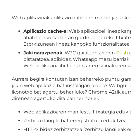
Web aplikazioak aplikazio natiboen mailan jartzeko 
Aplikazio cache-a
: Web aplikazioei lineaz kan
ahal izateko cache-an gorde beharreko fitxat
Etorkizunean lineaz kanpoko funtzionalitatea
Jakinarazpenak
: W3C garatzen ari den
Push
bistaratzea, adibidez, Whatsapp mezu berriak 
Web aplikazioa itxita egon arren seinalearen z
Aurrera begira kontutan izan beharreko puntu garra
jakin web aplikazio bat instalagarria dela? Webgun
ikonotxo bat agertu behar luke? Chrome 42tik aurr
direnean agertuko dira banner horiek:
Web aplikazioaren manifestu fitxategia edukit
Zerbitzu langile bat erregistratuta edukitzea.
HTTPS bidez zerbitzatzea (zerbitzu langileak e