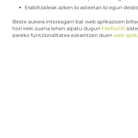
Erabiltzaileak azken bi asteetan bi egun desbe
Beste aukera interesgarri bat web aplikazioen bilte
hori ireki zuena lehen aipatu dugun
FirefoxOS
siste
pareko funtzionalitatea eskaintzen duen
web aplik