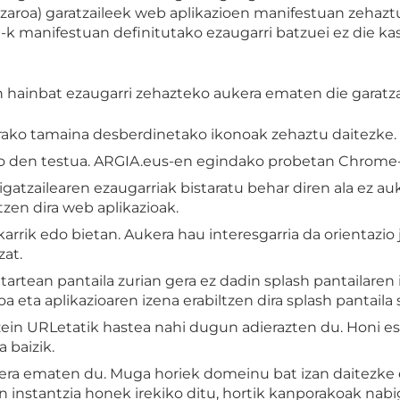
zaroa) garatzaileek web aplikazioen manifestuan zehaztu
 manifestuan definitutako ezaugarri batzuei ez die kas
 hainbat ezaugarri zehazteko aukera ematen die garatzai
rako tamaina desberdinetako ikonoak zehaztu daitezke.
o den testua. ARGIA.eus-en egindako probetan Chrome-k e
igatzailearen ezaugarriak bistaratu behar diren ala ez a
tzen dira web aplikazioak.
bakarrik edo bietan. Aukera hau interesgarria da orientazi
zat.
tartean pantaila zurian gera ez dadin splash pantailaren
 eta aplikazioaren izena erabiltzen dira splash pantaila 
 zein URLetatik hastea nahi dugun adierazten du. Honi es
 baizik.
era ematen du. Muga horiek domeinu bat izan daitezke
instantzia honek irekiko ditu, hortik kanporakoak nabiga