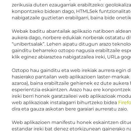
zerikusia duten ezaugarriak erabiltzeko: geolokaliza
konpontzeko bidean dago, HTML5ek funtzionalitate 
nabigatzaile guztietan erabilgarri, baina bide onetik
Webak baditu abantailak aplikazio natiboen aldean
aukera dago, norbere edukiak norberak ostatatu dit
“unibertsalak”. Lehen aipatu ditugun arazo teknolo
gainditu beharreko oztopo nagusia erabiltzaile espe
klik eginez abiaraztea nabigatzailea ireki, URLa gog
Oztopo hau gainditu eta web irekiak aurrera egin 
hasierako pantailan web aplikazioen laster-markak s
azaroa), baina erabiltzaile gehienek ez dute aukera 
esperientzia eskaintzen. Arazo hau ere konpontze
ireki berri honek garatzaileei web aplikazioak modu
web aplikazioak instalagarri bihurtzeko bidea
Firef
dira eta gauza askotan bere garaiari aurreratu zaio.
Web aplikazioen manifestu honek eskaintzen ditue
estandar ireki bat denez etorkizunean gainerako nab