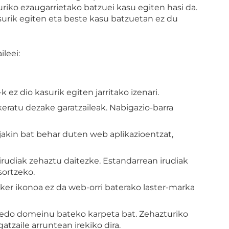
riko ezaugarrietako batzuei kasu egiten hasi da.
urik egiten eta beste kasu batzuetan ez du
leei:
z dio kasurik egiten jarritako izenari.
ukeratu dezake garatzaileak. Nabigazio-barra
o jakin bat behar duten web aplikazioentzat,
 irudiak zehaztu daitezke. Estandarrean irudiak
sortzeko.
ker ikonoa ez da web-orri baterako laster-marka
 edo domeinu bateko karpeta bat. Zehazturiko
tzaile arruntean irekiko dira.