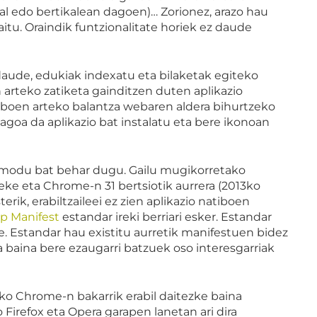
ntal edo bertikalean dagoen)… Zorionez, arazo hau
tu. Oraindik funtzionalitate horiek ez daude
daude, edukiak indexatu eta bilaketak egiteko
 arteko zatiketa gainditzen duten aplikazio
atiboen arteko balantza webaren aldera bihurtzeko
oagoa da aplikazio bat instalatu eta bere ikonoan
” modu bat behar dugu. Gailu mugikorretako
teke eta Chrome-n 31 bertsiotik aurrera (2013ko
rik, erabiltzaileei ez zien aplikazio natiboen
p Manifest
estandar ireki berriari esker. Estandar
e. Estandar hau existitu aurretik manifestuen bidez
a baina bere ezaugarri batzuek oso interesgarriak
o Chrome-n bakarrik erabil daitezke baina
 Firefox eta Opera garapen lanetan ari dira