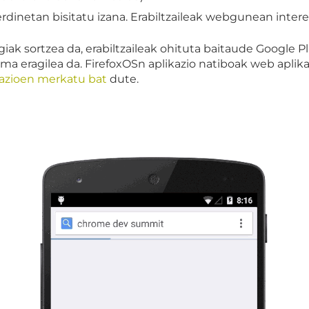
rdinetan bisitatu izana. Erabiltzaileak webgunean intere
giak sortzea da, erabiltzaileak ohituta baitaude Google P
ma eragilea da. FirefoxOSn aplikazio natiboak web aplik
azioen merkatu bat
dute.