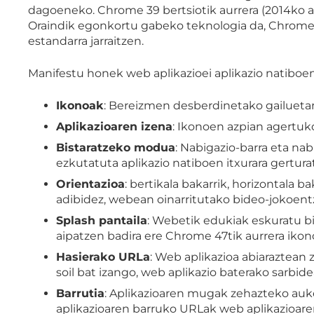
dagoeneko. Chrome 39 bertsiotik aurrera (2014ko a
Oraindik egonkortu gabeko teknologia da, Chrome-k
estandarra jarraitzen.
Manifestu honek web aplikazioei aplikazio natiboen
Ikonoak
: Bereizmen desberdinetako gailueta
Aplikazioaren izena
: Ikonoen azpian agertuk
Bistaratzeko modua
: Nabigazio-barra eta nab
ezkutatuta aplikazio natiboen itxurara gertura
Orientazioa
: bertikala bakarrik, horizontala 
adibidez, webean oinarritutako bideo-jokoent
Splash pantaila
: Webetik edukiak eskuratu bi
aipatzen badira ere Chrome 47tik aurrera ikonoa
Hasierako URLa
: Web aplikazioa abiaraztean
soil bat izango, web aplikazio baterako sarbidea
Barrutia
: Aplikazioaren mugak zehazteko auk
aplikazioaren barruko URLak web aplikazioaren 