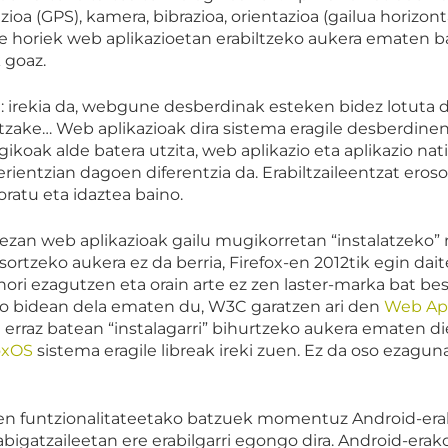
zioa (GPS), kamera, bibrazioa, orientazioa (gailua horizo
horiek web aplikazioetan erabiltzeko aukera ematen bai
 goaz.
: irekia da, webgune desberdinak esteken bidez lotuta 
zake… Web aplikazioak dira sistema eragile desberdinen
gikoak alde batera utzita, web aplikazio eta aplikazio n
rientzian dagoen diferentzia da. Erabiltzaileentzat eros
oratu eta idaztea baino.
dezan web aplikazioak gailu mugikorretan “instalatzeko
ortzeko aukera ez da berria, Firefox-en 2012tik egin dai
hori ezagutzen eta orain arte ez zen laster-marka bat beste
ko bidean dela ematen du, W3C garatzen ari den
Web Ap
 erraz batean “instalagarri” bihurtzeko aukera ematen di
oxOS
sistema eragile libreak ireki zuen. Ez da oso ezagun
n funtzionalitateetako batzuek momentuz Android-erak
igatzaileetan ere erabilgarri egongo dira. Android-erako