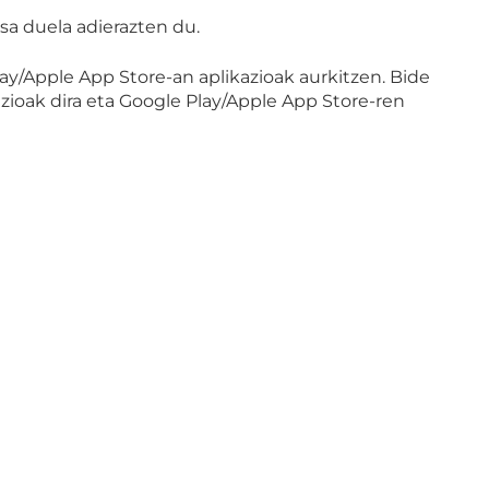
sa duela adierazten du.
lay/Apple App Store-an aplikazioak aurkitzen. Bide
azioak dira eta Google Play/Apple App Store-ren