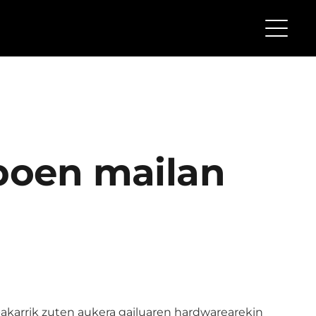
iboen mailan
 bakarrik zuten aukera gailuaren hardwarearekin