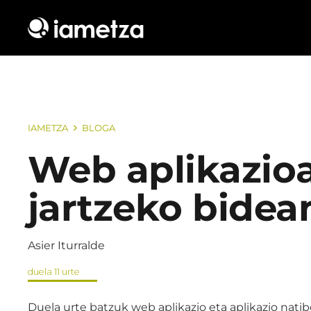
IAMETZA
BLOGA
Web aplikazioa
jartzeko bidea
Asier Iturralde
duela 11 urte
Duela urte batzuk web aplikazio eta aplikazio nati