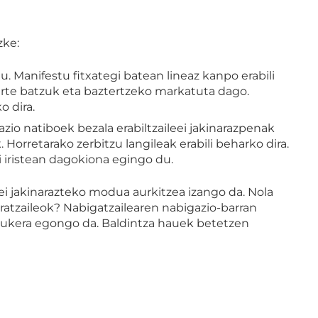
zke:
. Manifestu fitxategi batean lineaz kanpo erabili
urte batzuk eta baztertzeko markatuta dago.
ko dira.
azio natiboek bezala erabiltzaileei jakinarazpenak
orretarako zerbitzu langileak erabili beharko dira.
i iristean dagokiona egingo du.
eei jakinarazteko modua aurkitzea izango da. Nola
ratzaileok? Nabigatzailearen nabigazio-barran
 aukera egongo da. Baldintza hauek betetzen