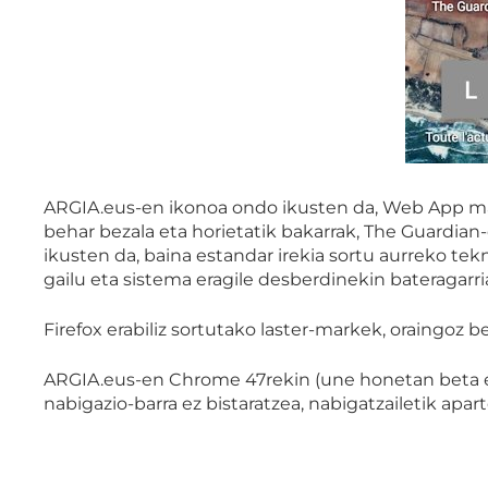
ARGIA.eus-en ikonoa ondo ikusten da, Web App man
behar bezala eta horietatik bakarrak, The Guardian
ikusten da, baina estandar irekia sortu aurreko tek
gailu eta sistema eragile desberdinekin bateragarri
Firefox erabiliz sortutako laster-markek, oraingoz 
ARGIA.eus-en Chrome 47rekin (une honetan beta eg
nabigazio-barra ez bistaratzea, nabigatzailetik apar