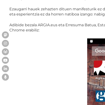
Ezaugarri hauek zehazten dituen manifesturik ez d
eta esperientzia ez da horren natiboa izango: nabig
Adibide bezala ARGIA.eus eta Erresuma Batua, Est
Chrome erabiliz: