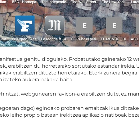
ifestua gehitu diogulako. Probatutako gainerako 12 we
-ek, erabiltzen du horretarako sortutako estandar irekia
nikak erabiltzen dituzte horretarako. Etorkizunera begir
a izateko aukera bakarra baita.
behintzat, webgunearen favicon-a erabiltzen dute, ez mani
oeran dago) egindako probaren emaitzak ikus ditzakezu
teko leiho propio batean irekitzea aplikazio natiboak bez