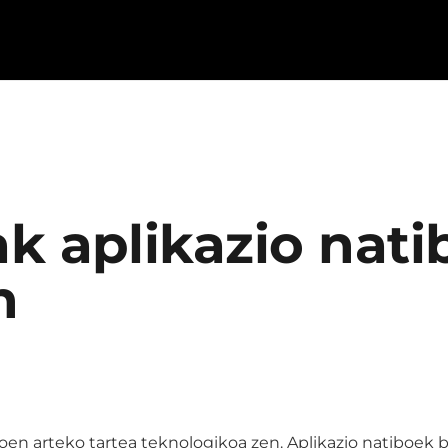
k aplikazio nat
n
boen arteko tartea teknologikoa zen. Aplikazio natiboek