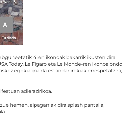
bguneetatik 4ren ikonoak bakarrik ikusten dira
. USA Today, Le Figaro eta Le Monde-ren ikonoa ondo
a askoz egokiagoa da estandar irekiak errespetatzea,
festuan adierazirikoa.
e hemen, aipagarriak dira splash pantaila,
ala…