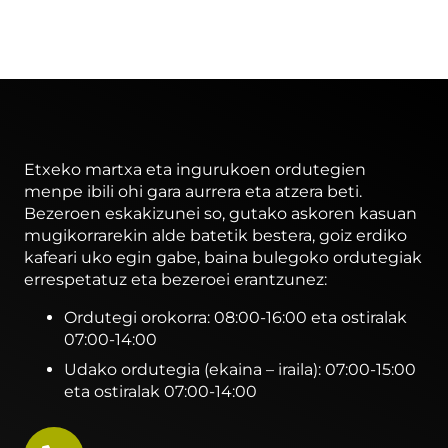
Etxeko martxa eta ingurukoen ordutegien
menpe ibili ohi gara aurrera eta atzera beti.
Bezeroen eskakizunei so, gutako askoren kasuan
mugikorrarekin alde batetik bestera, goiz erdiko
kafeari uko egin gabe, baina bulegoko ordutegiak
errespetatuz eta bezeroei erantzunez:
Ordutegi orokorra: 08:00-16:00 eta ostiralak
07:00-14:00
Udako ordutegia (ekaina – iraila): 07:00-15:00
eta ostiralak 07:00-14:00