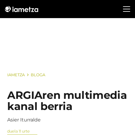
IAMETZA
BLOGA
ARGIAren multimedia
kanal berria
Asier Iturralde
duela 11 urte