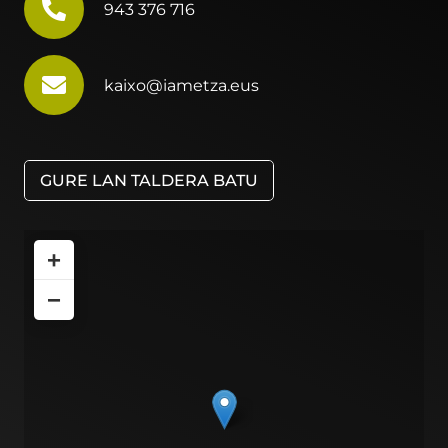
943 376 716
kaixo@iametza.eus
GURE LAN TALDERA BATU
+
−