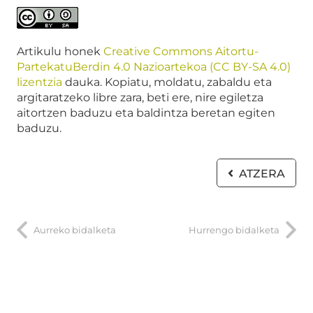
Artikulu honek
Creative Commons Aitortu-
PartekatuBerdin 4.0 Nazioartekoa (CC BY-SA 4.0)
lizentzia
dauka. Kopiatu, moldatu, zabaldu eta
argitaratzeko libre zara, beti ere, nire egiletza
aitortzen baduzu eta baldintza beretan egiten
baduzu.
ATZERA
Aurreko bidalketa
Hurrengo bidalketa