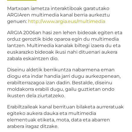
Martxoan iametza interaktiboak garatutako
ARGIAren multimedia kanal berria aurkeztu
genuen:
http://www.argia.eus/multimedia
ARGIA 2006an hasi zen lehen bideoak egiten eta
orduz geroztik bide oparoa egin du multimedia
lantzen. Multimedia kanalak biltegi izaera du eta
euskarazko bideoak ikusi nahi dituenari aukera
zabala eskaintzen dio.
Diseinu aldetik berrikuntza nabarmena eman
diogu eta indar handia jarri dugu aurkezpenean,
erabilterrazagoa izan dadin. Bestalde, diseinu
moldakorra erabili dugu, gailu guztietan ondo
ikusten dela ziurtatzeko.
Erabiltzaileak kanal berrituan bilaketa aurreratuak
egiteko aukera dauka eta multimedia
elementuak etiketa, mota, data eta abarren
arabera iragaz ditzake.