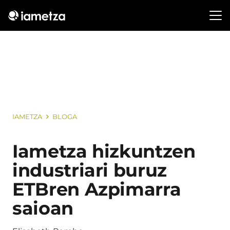
IAMETZA
BLOGA
Iametza hizkuntzen
industriari buruz
ETBren Azpimarra
saioan