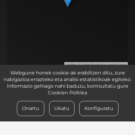
Leaflet
| ©
OpenStreetMap
contributors
Webgune honek cookie-ak erabiltzen ditu, zure
Zirkuitu ibilbidea 2, 1 pabilioia, Lasarte – Oria 20160
nabigazioa errazteko eta analisi estatistikoak egiteko.
Informazio gehiago nahi baduzu, kontsultatu gure
Cookien Politika
© 2023 iametza interaktiboa
Onartu
Ukatu
Konfiguratu
LEGE OHARRA
PRIBATUTASUN POLITIKA