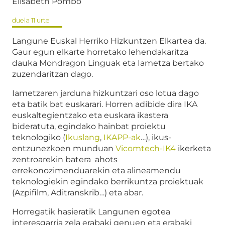
Elisabeth Pombo
duela 11 urte
Langune Euskal Herriko Hizkuntzen Elkartea da.
Gaur egun elkarte horretako lehendakaritza
dauka Mondragon Linguak eta Iametza bertako
zuzendaritzan dago.
Iametzaren jarduna hizkuntzari oso lotua dago
eta batik bat euskarari. Horren adibide dira IKA
euskaltegientzako eta euskara ikastera
bideratuta, egindako hainbat proiektu
teknologiko (
Ikuslang
,
IKAPP-ak
…), ikus-
entzunezkoen munduan
Vicomtech-IK4
ikerketa
zentroarekin batera ahots
errekonozimenduarekin eta alineamendu
teknologiekin egindako berrikuntza proiektuak
(Azpifilm, Aditranskrib…) eta abar.
Horregatik hasieratik Langunen egotea
interesgarria zela erabaki genuen eta erabaki