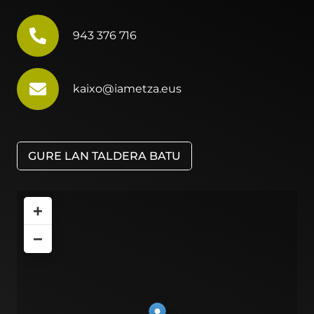
943 376 716
kaixo@iametza.eus
GURE LAN TALDERA BATU
+
−