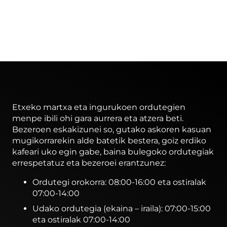
Etxeko martxa eta ingurukoen ordutegien
menpe ibili ohi gara aurrera eta atzera beti.
Bezeroen eskakizunei so, gutako askoren kasuan
mugikorrarekin alde batetik bestera, goiz erdiko
kafeari uko egin gabe, baina bulegoko ordutegiak
errespetatuz eta bezeroei erantzunez:
Ordutegi orokorra: 08:00-16:00 eta ostiralak
07:00-14:00
Udako ordutegia (ekaina – iraila): 07:00-15:00
eta ostiralak 07:00-14:00