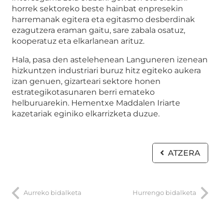
horrek sektoreko beste hainbat enpresekin
harremanak egitera eta egitasmo desberdinak
ezagutzera eraman gaitu, sare zabala osatuz,
kooperatuz eta elkarlanean arituz.
Hala, pasa den astelehenean Languneren izenean
hizkuntzen industriari buruz hitz egiteko aukera
izan genuen, gizarteari sektore honen
estrategikotasunaren berri emateko
helburuarekin. Hementxe Maddalen Iriarte
kazetariak eginiko elkarrizketa duzue.
ATZERA
Aurreko bidalketa
Hurrengo bidalketa