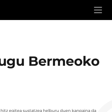
 dugu Bermeoko
itz egitea sustatzea helburu duen kanpaina da