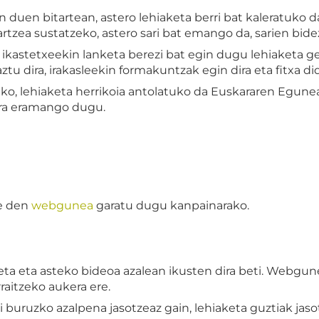
 duen bitartean, astero lehiaketa berri bat kaleratuko da
zea sustatzeko, astero sari bat emango da, sarien bidez
 ikastetxeekin lanketa berezi bat egin dugu lehiaketa ge
tu dira, irakasleekin formakuntzak egin dira eta fitxa d
eko, lehiaketa herrikoia antolatuko da Euskararen Egun
era eramango dugu.
e den
webgunea
garatu dugu kanpainarako.
ta eta asteko bideoa azalean ikusten dira beti. Webgun
raitzeko aukera ere.
 buruzko azalpena jasotzeaz gain, lehiaketa guztiak jas