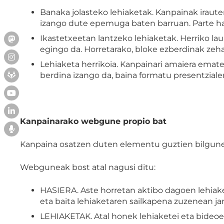
Banaka jolasteko lehiaketak. Kanpainak irauten
izango dute epemuga baten barruan. Parte hart
Ikastetxeetan lantzeko lehiaketak. Herriko lau
egingo da. Horretarako, bloke ezberdinak zehaz
Lehiaketa herrikoia. Kanpainari amaiera emat
berdina izango da, baina formatu presentzial
Kanpainarako webgune propio bat
Kanpaina osatzen duten elementu guztien bilgun
Webguneak bost atal nagusi ditu:
HASIERA. Aste horretan aktibo dagoen lehiake
eta baita lehiaketaren sailkapena zuzenean jar
LEHIAKETAK. Atal honek lehiaketei eta bideoei