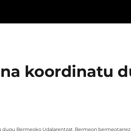
ina koordinatu
 dugu Bermeoko Udalarentzat. Bermeon bermeotarrez h