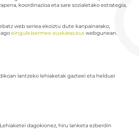
pena, koordinazioa eta sare sozialetako estrategia,
ebatz web seriea ekoiztu dute kanpainarako,
 dago
eingule.bermeo-euskaraz.eus
webgunean.
ikoan lantzeko lehiaketak gazteei eta helduei
Lehiaketei dagokionez, hiru lanketa ezberdin