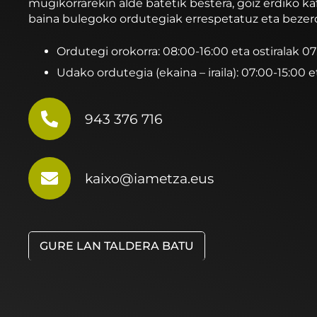
mugikorrarekin alde batetik bestera, goiz erdiko ka
baina bulegoko ordutegiak errespetatuz eta bezer
Ordutegi orokorra: 08:00-16:00 eta ostiralak 0
Udako ordutegia (ekaina – iraila): 07:00-15:00 e
943 376 716
kaixo@iametza.eus
GURE LAN TALDERA BATU