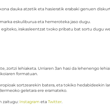
kona dauka atzetik eta hasieratik erabaki genuen disku
, marka eskuliburua eta hemeroteka jaso dugu.
giteko, irakasleentzat txoko pribatu bat sortu dugu w
ste, zortzi lehiaketa. Urriaren 3an hasi da lehenengo le
ikoiaren formatuan.
opioak sortzearekin batera, eta tokiko hedabideekin lank
 Bermeoko geletara ere eramateko.
n zaitugu:
Instagram
eta
Twitter
.