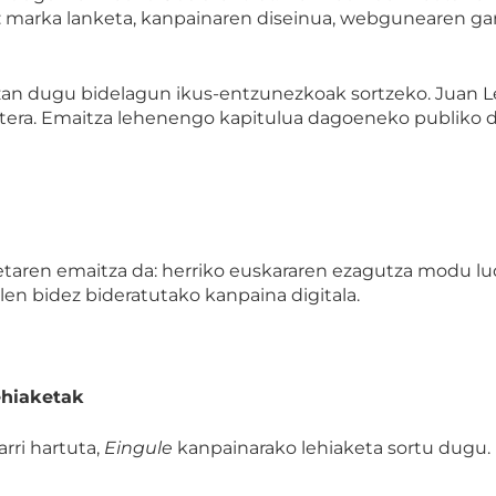
: marka lanketa, kanpainaren diseinua, webgunearen gara
zan dugu bidelagun ikus-entzunezkoak sortzeko. Juan L
 batera. Emaitza lehenengo kapitulua dagoeneko publiko
aren emaitza da: herriko euskararen ezagutza modu lud
len bidez bideratutako kanpaina digitala.
ehiaketak
rri hartuta,
Eingule
kanpainarako lehiaketa sortu dugu. 