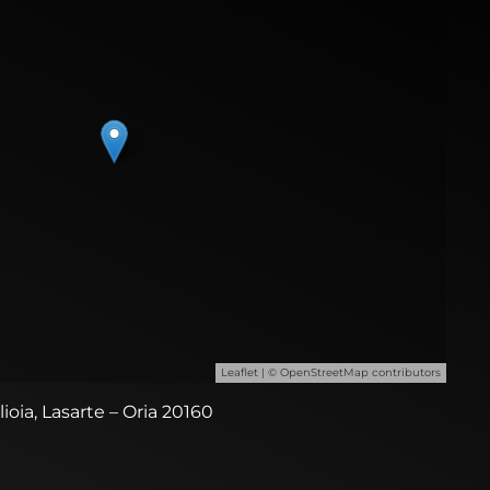
Leaflet
| ©
OpenStreetMap
contributors
ilioia, Lasarte – Oria 20160