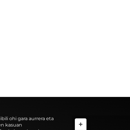
li ohi gara aurrera eta
+
ren kasuan