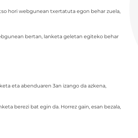
rtso hori webgunean txertatuta egon behar zuela,
ebgunean bertan, lanketa geletan egiteko behar
hiaketa eta abenduaren 3an izango da azkena,
eta berezi bat egin da. Horrez gain, esan bezala,