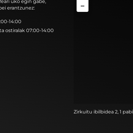
feari uko egin gabe,
−
oei erantzunez:
7:00-14:00
ta ostiralak 07:00-14:00
Zirkuitu ibilbidea 2, 1 pab