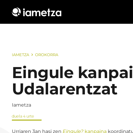
IAMETZA
OROKORRA
Eingule kanpa
Udalarentzat
Iametza
duela 4 urte
Urriaren 3an hasi zen
Eingule?
kanpaina
koordinatu