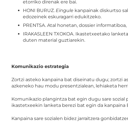
etorriko direnak ere bai.
HONI BURUZ.
Eingule
kanpainak diskurtso sa
edozeinek eskuragarri edukitzeko.
PRENTSA. Atal honetan, dossier informatiboa
IRAKASLEEN TXOKOA. Ikastetxeetako lanketa e
duten material guztiarekin.
Komunikazio estrategia
Zortzi asteko kanpaina bat diseinatu dugu; zortzi a
azkeneko hau modu presentzialean, lehiaketa herr
Komunikazio plangintza bat egin dugu sare sozial pr
ikastetxeekin lanketa berezi bat egin da kanpaina
Kanpaina sare sozialen bidez jarraitzera gonbidatze