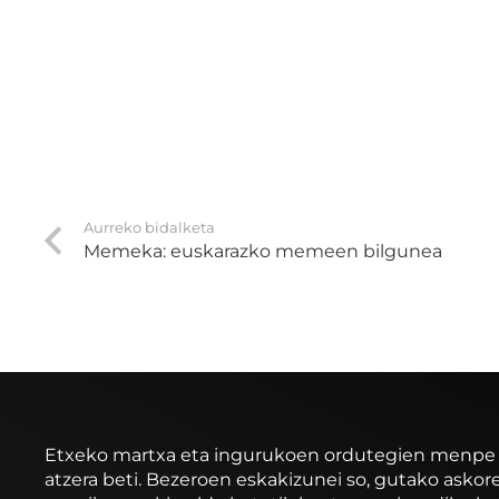
Aurreko bidalketa
Memeka: euskarazko memeen bilgunea
Etxeko martxa eta ingurukoen ordutegien menpe ibi
atzera beti. Bezeroen eskakizunei so, gutako asko