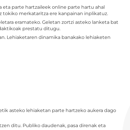
 eta parte hartzaileek online parte hartu ahal
 tokiko merkataritza ere kanpainan inplikatuz.
letara eramateko. Geletan zortzi asteko lanketa bat
idaktikoak prestatu ditugu.
ean. Lehiaketaren dinamika banakako lehiaketen
etik asteko lehiaketan parte hartzeko aukera dago
otzen ditu. Publiko daudenak, pasa direnak eta