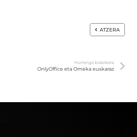
ATZERA
Hurrengo bidalketa
OnlyOffice eta Omeka euskaraz