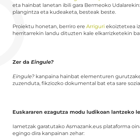
eta hainbat lanetan ibili gara Bermeoko Udalarekin
plangintza eta kudeaketa, besteak beste.
Proiektu honetan, berriro ere
Arriguri
ekoiztetxea i
herritarrekin landu dituzten kale elkarrizketekin
Zer da
Eingule?
Eingule?
kanpaina hainbat elementuren gurutzaket
zuzenduta, fikziozko dokumental bat eta sare sozia
Euskararen ezagutza modu ludikoan lantzeko l
Iametzak garatutako Asmazank.eus plataforma oina
egingo dira kanpainan zehar: