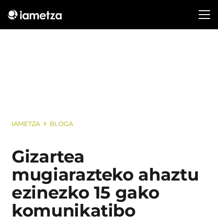
IAMETZA
BLOGA
Gizartea
mugiarazteko ahaztu
ezinezko 15 gako
komunikatibo