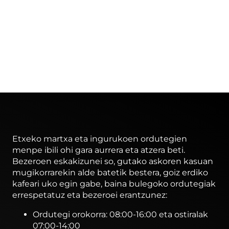
Etxeko martxa eta ingurukoen ordutegien
menpe ibili ohi gara aurrera eta atzera beti.
Bezeroen eskakizunei so, gutako askoren kasuan
mugikorrarekin alde batetik bestera, goiz erdiko
kafeari uko egin gabe, baina bulegoko ordutegiak
errespetatuz eta bezeroei erantzunez:
Ordutegi orokorra: 08:00-16:00 eta ostiralak
07:00-14:00