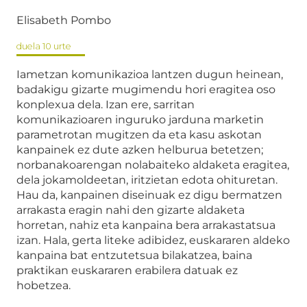
Elisabeth Pombo
duela 10 urte
Iametzan komunikazioa lantzen dugun heinean,
badakigu gizarte mugimendu hori eragitea oso
konplexua dela. Izan ere, sarritan
komunikazioaren inguruko jarduna marketin
parametrotan mugitzen da eta kasu askotan
kanpainek ez dute azken helburua betetzen;
norbanakoarengan nolabaiteko aldaketa eragitea,
dela jokamoldeetan, iritzietan edota ohituretan.
Hau da, kanpainen diseinuak ez digu bermatzen
arrakasta eragin nahi den gizarte aldaketa
horretan, nahiz eta kanpaina bera arrakastatsua
izan. Hala, gerta liteke adibidez, euskararen aldeko
kanpaina bat entzutetsua bilakatzea, baina
praktikan euskararen erabilera datuak ez
hobetzea.