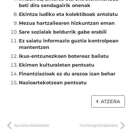
beti dira sendagairik onenak
Ekintza ludiko eta kolektiboak antolatu
Mezua hartzailearen hizkuntzan eman
Sare sozialak beldurrik gabe erabili
Ez saiatu informazio guztia kontrolpean
mantentzen
Ikus-entzunezkoen botereaz baliatu
Ekimen kulturaletan pentsatu
Finantziazioak ez du arazoa izan behar
Nazioartekotzean pentsatu
ATZERA
Aurreko bidalketa
Hurrengo bidalketa