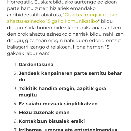
Horregatik, Euskarabilduako aurtengo edizioan
parte hartu zuten hizlariek emandako
argibideetatik abiatuta, "
Gizartea mugiarazteko
ahaztu ezinezko 15 gako komunikatibo
" bildu
ditugu. Gida honen bidez komunikazioan aritzen
den orok ahaztu ezinezko oinarriak bildu nahi izan
ditugu, gizartean eragin nahi duen edonorentzat
baliagarri izango direlakoan. Hona hemen 15
gakoak laburrean:
Gardentasuna
Jendeak kanpainaren parte sentitu behar
du
Txikitik handira eragin, azpitik gora
mugitu
Ez saiatu mezuak sinplifikatzen
Mezu zuzenak eman
Kontakizun bisualak eraiki
Irribarrea, umorea eta entretenimendua