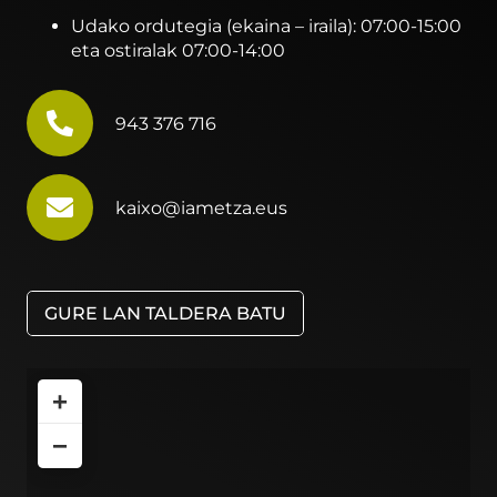
Udako ordutegia (ekaina – iraila): 07:00-15:00
eta ostiralak 07:00-14:00
943 376 716
kaixo@iametza.eus
GURE LAN TALDERA BATU
+
−