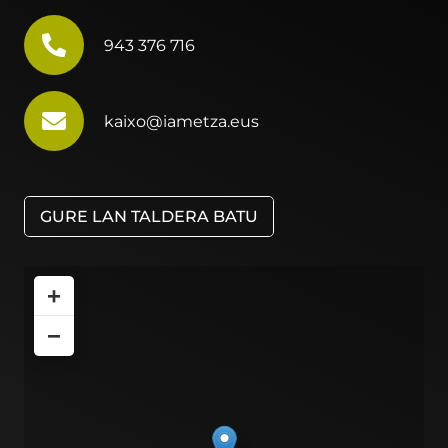
943 376 716
kaixo@iametza.eus
GURE LAN TALDERA BATU
+
−