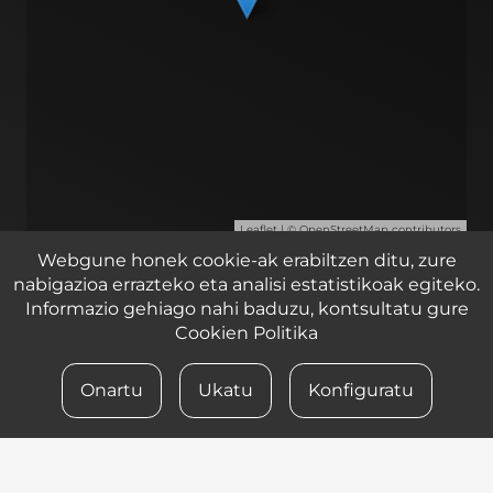
Leaflet
| ©
OpenStreetMap
contributors
Webgune honek cookie-ak erabiltzen ditu, zure
Zirkuitu ibilbidea 2, 1 pabilioia, Lasarte – Oria 20160
nabigazioa errazteko eta analisi estatistikoak egiteko.
Informazio gehiago nahi baduzu, kontsultatu gure
Cookien Politika
© 2023 iametza interaktiboa
Onartu
Ukatu
Konfiguratu
LEGE OHARRA
PRIBATUTASUN POLITIKA