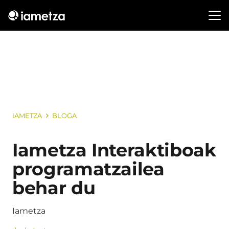
IAMETZA
BLOGA
Iametza Interaktiboak
programatzailea
behar du
Iametza