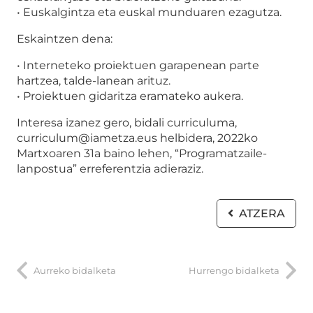
• Euskalgintza eta euskal munduaren ezagutza.
Eskaintzen dena:
• Interneteko proiektuen garapenean parte
hartzea, talde-lanean arituz.
• Proiektuen gidaritza eramateko aukera.
Interesa izanez gero, bidali curriculuma,
curriculum@iametza.eus helbidera, 2022ko
Martxoaren 31a baino lehen, “Programatzaile-
lanpostua” erreferentzia adieraziz.
ATZERA
Aurreko bidalketa
Hurrengo bidalketa