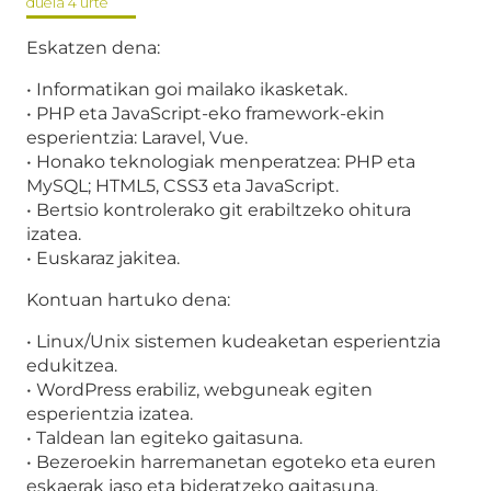
duela 4 urte
Eskatzen dena:
• Informatikan goi mailako ikasketak.
• PHP eta JavaScript-eko framework-ekin
esperientzia: Laravel, Vue.
• Honako teknologiak menperatzea: PHP eta
MySQL; HTML5, CSS3 eta JavaScript.
• Bertsio kontrolerako git erabiltzeko ohitura
izatea.
• Euskaraz jakitea.
Kontuan hartuko dena:
• Linux/Unix sistemen kudeaketan esperientzia
edukitzea.
• WordPress erabiliz, webguneak egiten
esperientzia izatea.
• Taldean lan egiteko gaitasuna.
• Bezeroekin harremanetan egoteko eta euren
eskaerak jaso eta bideratzeko gaitasuna.