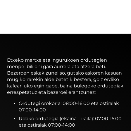
Etxeko martxa eta ingurukoen ordutegien
menpe ibili ohi gara aurrera eta atzera beti.
Bezeroen eskakizunei so, gutako askoren kasuan
mugikorrarekin alde batetik bestera, goiz erdiko
kafeari uko egin gabe, baina bulegoko ordutegiak
errespetatuz eta bezeroei erantzunez:
Ordutegi orokorra: 08:00-16:00 eta ostiralak
07:00-14:00
Udako ordutegia (ekaina – iraila): 07:00-15:00
eta ostiralak 07:00-14:00