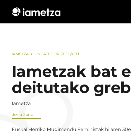
IAMETZA
UNCATEGORIZED @EU
Iametzak bat 
deitutako greb
Iametza
duela 3 urte
Euskal Herriko Mugimendu Feministak hilaren 30era