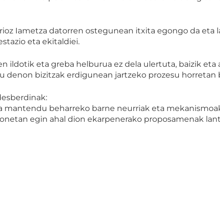
rioz Iametza datorren ostegunean itxita egongo da eta
tazio eta ekitaldiei.
ildotik eta greba helburua ez dela ulertuta, baizik eta
 du denon bizitzak erdigunean jartzeko prozesu horretan
desberdinak:
 eta mantendu beharreko barne neurriak eta mekanismoak
ai honetan egin ahal dion ekarpenerako proposamenak lant