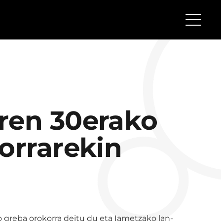
ren 30erako
orrarekin
 greba orokorra deitu du eta Iametzako lan-