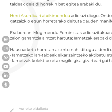
taldeak deialdi horrekin bat egitea erabaki du.
Herri Akordioari atxikimendua
adierazi diogu. Ondo
gatzaizkio egun horretarako deituta dauden manifes
Era berean, Mugimendu Feministak adierazitakoaren 
zaion garrantzia aintzat hartuta; Iametzak erabaki
Hausnarketa horretan aztertu nahi ditugu alderdi 
· Iametzako lan-taldeak elkar zaintzeko aktibatu
· Iametzak kolektibo eta eragile gisa gizarteari g
Aurreko bidalketa