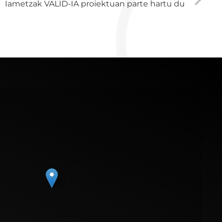
Iametzak VALID-IA proiektuan parte hartu du