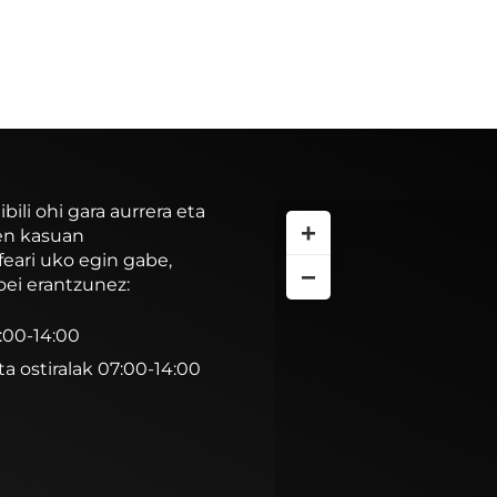
li ohi gara aurrera eta
+
ren kasuan
feari uko egin gabe,
−
oei erantzunez:
7:00-14:00
ta ostiralak 07:00-14:00