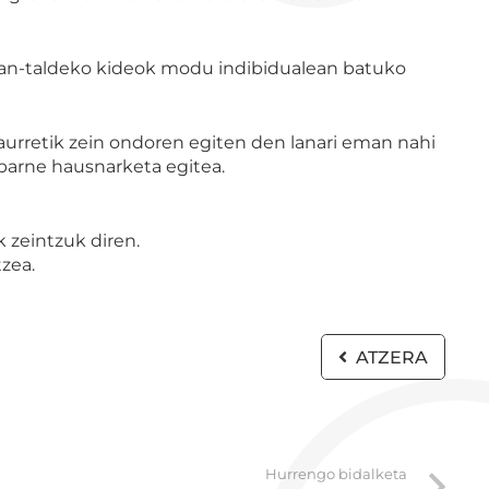
 lan-taldeko kideok modu indibidualean batuko
 aurretik zein ondoren egiten den lanari eman nahi
 barne hausnarketa egitea.
 zeintzuk diren.
zea.
ATZERA
Hurrengo bidalketa