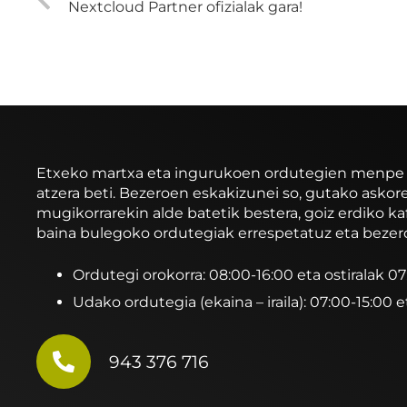
Nextcloud Partner ofizialak gara!
Etxeko martxa eta ingurukoen ordutegien menpe ibi
atzera beti. Bezeroen eskakizunei so, gutako asko
mugikorrarekin alde batetik bestera, goiz erdiko ka
baina bulegoko ordutegiak errespetatuz eta bezer
Ordutegi orokorra: 08:00-16:00 eta ostiralak 0
Udako ordutegia (ekaina – iraila): 07:00-15:00 e
943 376 716