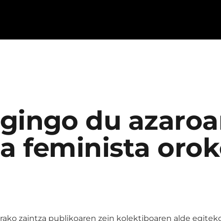
egingo du azaroa
a feminista orok
ko zaintza publikoaren zein kolektiboaren alde egiteko