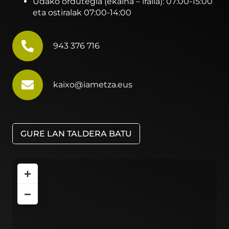
Udako ordutegia (ekaina – iraila): 07:00-15:00
eta ostiralak 07:00-14:00
943 376 716
kaixo@iametza.eus
GURE LAN TALDERA BATU
+
−