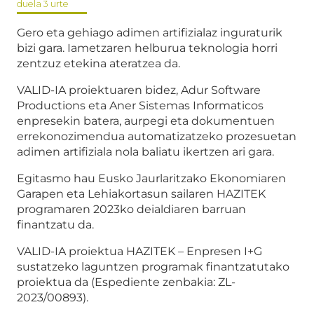
duela 3 urte
Gero eta gehiago adimen artifizialaz inguraturik
bizi gara. Iametzaren helburua teknologia horri
zentzuz etekina ateratzea da.
VALID-IA proiektuaren bidez, Adur Software
Productions eta Aner Sistemas Informaticos
enpresekin batera, aurpegi eta dokumentuen
errekonozimendua automatizatzeko prozesuetan
adimen artifiziala nola baliatu ikertzen ari gara.
Egitasmo hau Eusko Jaurlaritzako Ekonomiaren
Garapen eta Lehiakortasun sailaren HAZITEK
programaren 2023ko deialdiaren barruan
finantzatu da.
VALID-IA proiektua HAZITEK – Enpresen I+G
sustatzeko laguntzen programak finantzatutako
proiektua da (Espediente zenbakia: ZL-
2023/00893).