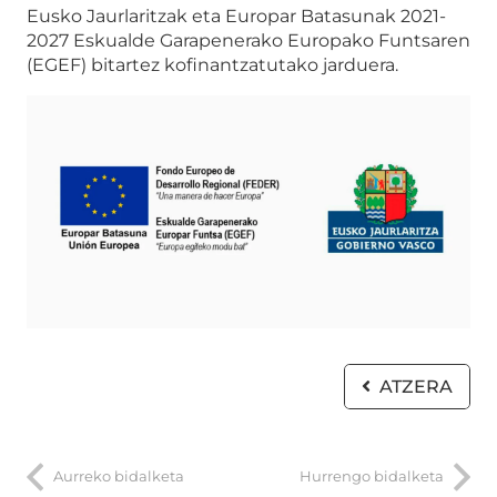
Eusko Jaurlaritzak eta Europar Batasunak 2021-
2027 Eskualde Garapenerako Europako Funtsaren
(EGEF) bitartez kofinantzatutako jarduera.
ATZERA
Aurreko bidalketa
Hurrengo bidalketa