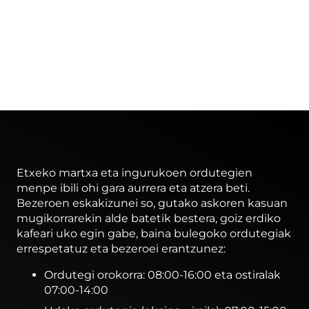
Etxeko martxa eta ingurukoen ordutegien
menpe ibili ohi gara aurrera eta atzera beti.
Bezeroen eskakizunei so, gutako askoren kasuan
mugikorrarekin alde batetik bestera, goiz erdiko
kafeari uko egin gabe, baina bulegoko ordutegiak
errespetatuz eta bezeroei erantzunez:
Ordutegi orokorra: 08:00-16:00 eta ostiralak
07:00-14:00