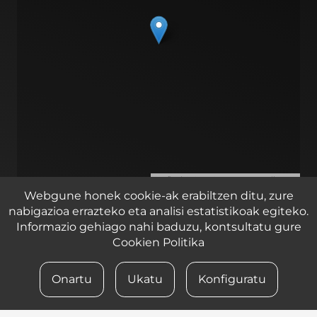
Leaflet
| ©
OpenStreetMap
contributors
Webgune honek cookie-ak erabiltzen ditu, zure
Zirkuitu ibilbidea 2, 1 pabilioia, Lasarte – Oria 20160
nabigazioa errazteko eta analisi estatistikoak egiteko.
Informazio gehiago nahi baduzu, kontsultatu gure
Cookien Politika
© 2023 iametza interaktiboa
Onartu
Ukatu
Konfiguratu
LEGE OHARRA