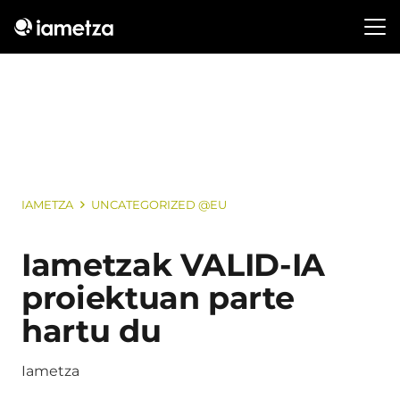
IAMETZA
UNCATEGORIZED @EU
Iametzak VALID-IA
proiektuan parte
hartu du
Iametza