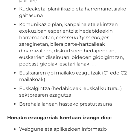
Kudeaketa, planifikazio eta harremanetarako
gaitasuna
Komunikazio plan, kanpaina eta ekintzen
exekuzioan esperientzia: hedabideekin
harremanetan,
community manager
zereginetan, bilera parte-hartzaileak
dinamizatzen, diskurtsoen hedapenean,
euskarrien diseinuan, bideoen gidoigintzan,
podcast gidoiak, esatari lanak……
Euskararen goi mailako ezagutzak (C1 edo C2
mailakoak)
Euskalgintza (hedabideak, euskal kultura…)
sektorearen ezagutza
Berehala lanean hasteko prestutasuna
Honako ezaugarriak kontuan izango dira:
Webgune eta aplikazioen informazio