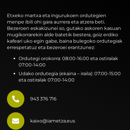
Etxeko martxa eta ingurukoen ordutegien
menpe ibili ohi gara aurrera eta atzera beti.
Bezeroen eskakizunei so, gutako askoren kasuan
mugikorrarekin alde batetik bestera, goiz erdiko
kafeari uko egin gabe, baina bulegoko ordutegiak
errespetatuz eta bezeroei erantzunez:
Ordutegi orokorra: 08:00-16:00 eta ostiralak
07:00-14:00
Udako ordutegia (ekaina – iraila): 07:00-15:00
eta ostiralak 07:00-14:00
943 376 716
kaixo@iametza.eus