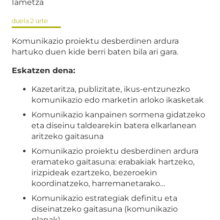
Iametza
duela 2 urte
Komunikazio proiektu desberdinen ardura
hartuko duen kide berri baten bila ari gara.
Eskatzen dena:
Kazetaritza, publizitate, ikus-entzunezko
komunikazio edo marketin arloko ikasketak
Komunikazio kanpainen sormena gidatzeko
eta diseinu taldearekin batera elkarlanean
aritzeko gaitasuna
Komunikazio proiektu desberdinen ardura
eramateko gaitasuna: erabakiak hartzeko,
irizpideak ezartzeko, bezeroekin
koordinatzeko, harremanetarako…
Komunikazio estrategiak definitu eta
diseinatzeko gaitasuna (komunikazio
planak)