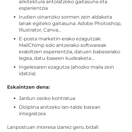
arkitektura antolatzeko gaitasuna eta
esperientzia
Irudien oinarrizko sormen zein aldaketa
lanak egiteko gaitasuna: Adobe Photoshop,
Illustrator, Canva…
E-posta marketin-erako ezagutzak:
MailChimp edo antzerako softwareak
erabiltzen esperientzia, datuen babeserako
legea, datu-baseen kudeaketa…
Ingelesaren ezagutza (ahozko maila zein
idatzia)
Eskaintzen dena:
Jardun osoko kontratua
Diziplina anitzeko lan-talde batean
integratzea
Lanpostuan interesa izanez gero, bidali