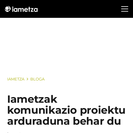
IAMETZA
BLOGA
Iametzak
komunikazio proiektu
arduraduna behar du