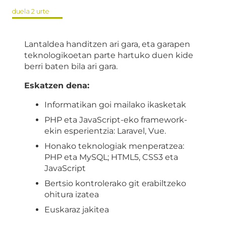
duela 2 urte
Lantaldea handitzen ari gara, eta garapen
teknologikoetan parte hartuko duen kide
berri baten bila ari gara.
Eskatzen dena:
Informatikan goi mailako ikasketak
PHP eta JavaScript-eko framework-
ekin esperientzia: Laravel, Vue.
Honako teknologiak menperatzea:
PHP eta MySQL; HTML5, CSS3 eta
JavaScript
Bertsio kontrolerako git erabiltzeko
ohitura izatea
Euskaraz jakitea