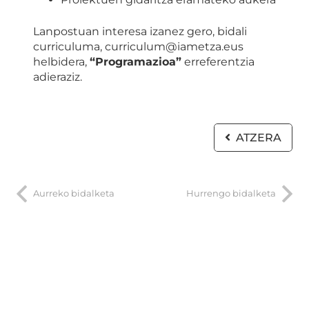
Lanpostuan interesa izanez gero, bidali
curriculuma, curriculum@iametza.eus
helbidera,
“Programazioa”
erreferentzia
adieraziz.
ATZERA
Aurreko bidalketa
Hurrengo bidalketa