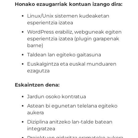
Honako ezaugarriak kontuan izango dira:
Linux/Unix sistemen kudeaketan
esperientzia izatea
WordPress erabiliz, webguneak egiten
esperientzia izatea (plugin garapenak
barne)
Taldean lan egiteko gaitasuna
Euskalgintza eta euskal munduaren
ezagutza
Eskaintzen dena:
Jardun osoko kontratua
Astean bi egunetan telelana egiteko
aukera
Diziplina anitzeko lan-talde batean
integratzea
Proiektuen gidaritza eramateko aukera