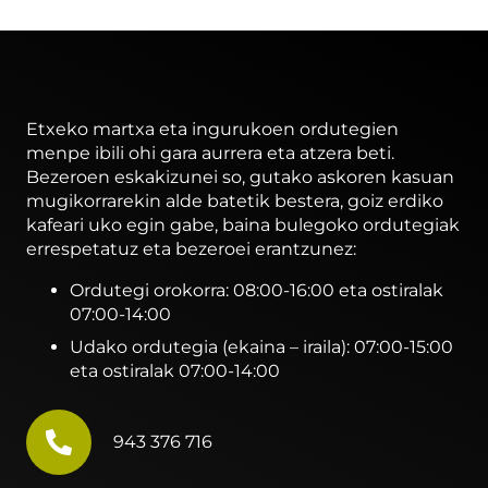
Etxeko martxa eta ingurukoen ordutegien
menpe ibili ohi gara aurrera eta atzera beti.
Bezeroen eskakizunei so, gutako askoren kasuan
mugikorrarekin alde batetik bestera, goiz erdiko
kafeari uko egin gabe, baina bulegoko ordutegiak
errespetatuz eta bezeroei erantzunez:
Ordutegi orokorra: 08:00-16:00 eta ostiralak
07:00-14:00
Udako ordutegia (ekaina – iraila): 07:00-15:00
eta ostiralak 07:00-14:00
943 376 716