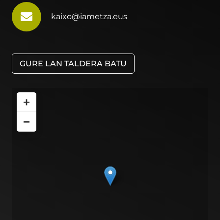
kaixo@iametza.eus
GURE LAN TALDERA BATU
+
−