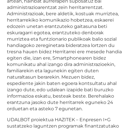
artean, hainbat aurrerapen suposatuz bai
administrazioarentzat zein herritarrentzat.
Administrazioak, bere aldetik, kostuak murriztea,
herritarrekiko komunikazio hobetzea, eskaerei
edozein unetan erantzuteko gaitasuna beti
eskuragarri egotea, erantzuteko denborak
murriztea eta funtzionario publikoak balio sozial
handiagoko zereginetara bideratzea lortzen du
tresna hauen bidez Herritarrei ere mesede handia
egiten die, izan ere, Smartphonearen bidez
komunikatu ahal izango dira administrazioekin,
familiarekin eta lagunekin egiten duten
naturaltasun berarekin. Mezuen bidez,
espediente jakin baten egoera kontsultatu ahal
izango dute, edo udalean izapide bati buruzko
informazioa eskatu, besteak beste. Berehalako
erantzuna jasoko dute herritarrek eguneko 24
orduetan eta asteko 7 egunetan.
UDALBOT proiektua HAZITEK – Enpresen I+G
sustatzeko laguntzen programak finantzatutako