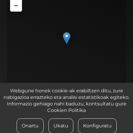
−
Webgune honek cookie-ak erabiltzen ditu, zure
nabigazioa errazteko eta analisi estatistikoak egiteko.
Leaflet
| ©
OpenStreetMap
contributors
Informazio gehiago nahi baduzu, kontsultatu gure
Cookien Politika
Zirkuitu ibilbidea 2, 1 pabilioia, Lasarte – Oria 20160
Onartu
Ukatu
Konfiguratu
© 2023 iametza interaktiboa