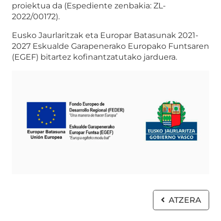
proiektua da (Espediente zenbakia: ZL-
2022/00172).
Eusko Jaurlaritzak eta Europar Batasunak 2021-
2027 Eskualde Garapenerako Europako Funtsaren
(EGEF) bitartez kofinantzatutako jarduera.
ATZERA