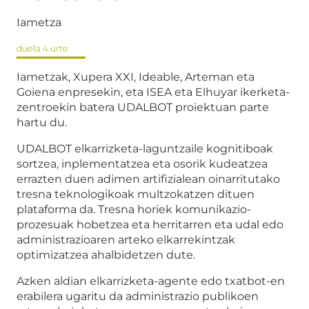
Iametza
duela 4 urte
Iametzak, Xupera XXI, Ideable, Arteman eta
Goiena enpresekin, eta ISEA eta Elhuyar ikerketa-
zentroekin batera UDALBOT proiektuan parte
hartu du.
UDALBOT elkarrizketa-laguntzaile kognitiboak
sortzea, inplementatzea eta osorik kudeatzea
errazten duen adimen artifizialean oinarritutako
tresna teknologikoak multzokatzen dituen
plataforma da. Tresna horiek komunikazio-
prozesuak hobetzea eta herritarren eta udal edo
administrazioaren arteko elkarrekintzak
optimizatzea ahalbidetzen dute.
Azken aldian elkarrizketa-agente edo txatbot-en
erabilera ugaritu da administrazio publikoen