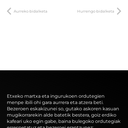
Aurreko bidalketa
Hurrengo bidalketa
Etxeko martxa eta ingurukoen ordutegien
menpe ibili ohi gara aurrera eta atzera beti.
Bezeroen eskakizunei so, gutako askoren kasuan
mugikorrarekin alde batetik bestera, goiz erdiko
kafeari uko egin gabe, baina bulegoko ordutegiak
errespetatuz eta bezeroei erantzunez: