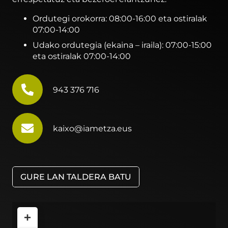
Ordutegi orokorra: 08:00-16:00 eta ostiralak
07:00-14:00
Udako ordutegia (ekaina – iraila): 07:00-15:00
eta ostiralak 07:00-14:00
943 376 716
kaixo@iametza.eus
GURE LAN TALDERA BATU
+