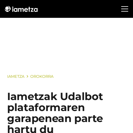
IAMETZA
OROKORRA
Iametzak Udalbot
plataformaren
garapenean parte
hartu du