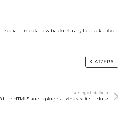
 Kopiatu, moldatu, zabaldu eta argitaratzeko libre
ATZERA
Hurrengo bidalketa
itor HTML5 audio plugina txinerara itzuli dute