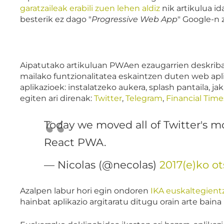
garatzaileak erabili zuen lehen aldiz
nik artikulua id
besterik ez dago "
Progressive Web App
" Google-n 
Aipatutako artikuluan PWAen ezaugarrien deskriba
mailako funtzionalitatea eskaintzen duten web apli
aplikazioek: instalatzeko aukera, splash pantaila, 
egiten ari direnak:
Twitter
,
Telegram
,
Financial Time
Today we moved all of Twitter's mob
React PWA.
— Nicolas (@necolas)
2017(e)ko ot
Azalpen labur hori egin ondoren
IKA euskaltegient
hainbat aplikazio argitaratu ditugu orain arte bai