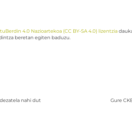
Berdin 4.0 Nazioartekoa (CC BY-SA 4.0) lizentzia
dauka.
aldintza beretan egiten baduzu.
dezatela nahi dut
Gure CKEd