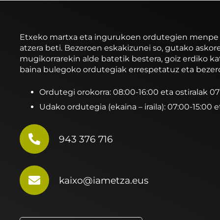
Etxeko martxa eta ingurukoen ordutegien menpe ibi
atzera beti. Bezeroen eskakizunei so, gutako asko
mugikorrarekin alde batetik bestera, goiz erdiko ka
baina bulegoko ordutegiak errespetatuz eta bezer
Ordutegi orokorra: 08:00-16:00 eta ostiralak 0
Udako ordutegia (ekaina – iraila): 07:00-15:00 e
943 376 716
kaixo@iametza.eus