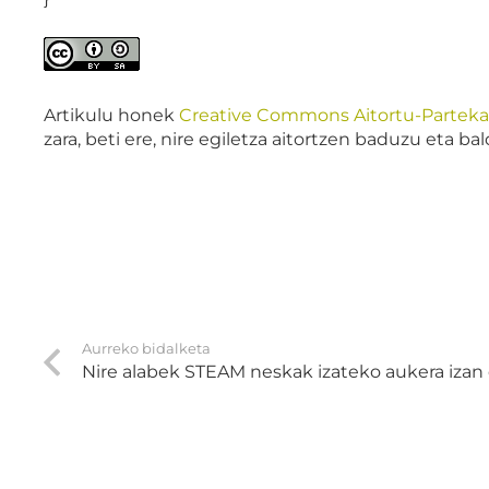
Artikulu honek
Creative Commons Aitortu-Partekatu
zara, beti ere, nire egiletza aitortzen baduzu eta b
Aurreko bidalketa
Nire alabek STEAM neskak izateko aukera izan 