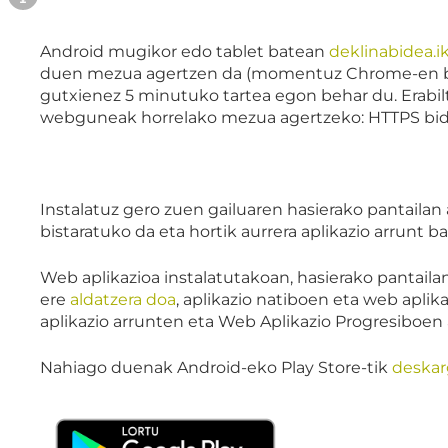
Android mugikor edo tablet batean
deklinabidea.i
duen mezua agertzen da (momentuz Chrome-en bakarr
gutxienez 5 minutuko tartea egon behar du. Erabilt
webguneak horrelako mezua agertzeko: HTTPS bidez z
Instalatuz gero zuen gailuaren hasierako pantailan 
bistaratuko da eta hortik aurrera aplikazio arrunt 
Web aplikazioa instalatutakoan, hasierako pantaila
ere
aldatzera doa
, aplikazio natiboen eta web apli
aplikazio arrunten eta Web Aplikazio Progresiboen
Nahiago duenak Android-eko Play Store-tik
deskar