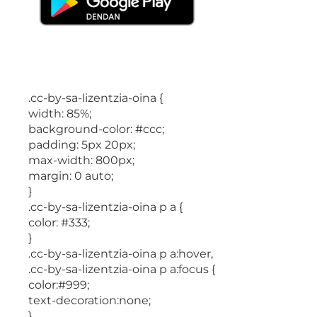
.cc-by-sa-lizentzia-oina {
width: 85%;
background-color: #ccc;
padding: 5px 20px;
max-width: 800px;
margin: 0 auto;
}
.cc-by-sa-lizentzia-oina p a {
color: #333;
}
.cc-by-sa-lizentzia-oina p a:hover,
.cc-by-sa-lizentzia-oina p a:focus {
color:#999;
text-decoration:none;
}