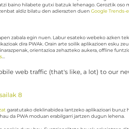
atzi baino hilabete gutxi batzuk lehenago. Geroztik oso 
zenbat aldiz bilatu den adierazten duen
Google Trends-e
pen zabala egin nuen. Labur esateko webeko azken tekn
kazioak dira PWAk. Orain arte soilik aplikazioen esku ze
jakinarazpenak, orientazioa zehazteko aukera, offline fun
s
…
ile web traffic (that's like, a lot) to our n
sailak 8
zat
garatutako deklinabidea lantzeko aplikazioari buruz 
na hau da PWA moduan erabilgarri jartzen dugun lehena.