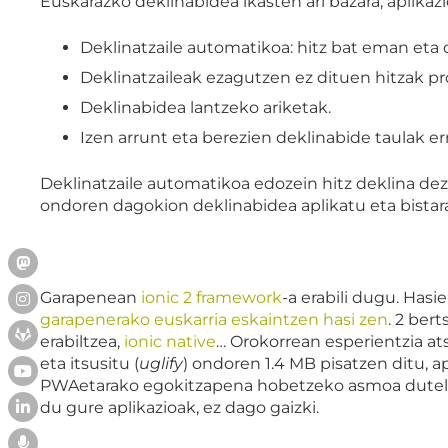
Euskarazko deklinabidea ikasten ari bazara, aplikaz
Deklinatzaile automatikoa: hitz bat eman eta
Deklinatzaileak ezagutzen ez dituen hitzak p
Deklinabidea lantzeko ariketak.
Izen arrunt eta berezien deklinabide taulak er
Deklinatzaile automatikoa edozein hitz deklina deza
ondoren dagokion deklinabidea aplikatu eta bistar
Garapenean
ionic 2 framework
-a erabili dugu. Has
garapenerako euskarria eskaintzen hasi zen
. 2 bert
erabiltzea,
ionic native
… Orokorrean esperientzia ats
eta itsusitu (
uglify
) ondoren 1.4 MB pisatzen ditu, a
PWAetarako egokitzapena hobetzeko asmoa dutela i
du gure aplikazioak, ez dago gaizki.