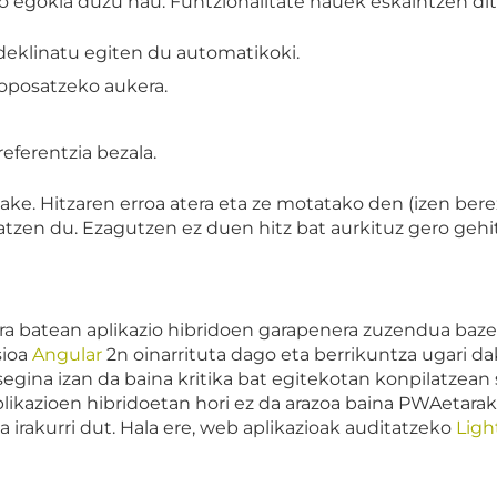
io egokia duzu hau. Funtzionalitate hauek eskaintzen dit
 deklinatu egiten du automatikoki.
roposatzeko aukera.
referentzia bezala.
ke. Hitzaren erroa atera eta ze motatako den (izen berezi
atzen du. Ezagutzen ez duen hitz bat aurkituz gero gehi
iera batean aplikazio hibridoen garapenera zuzendua baz
sioa
Angular
2n oinarrituta dago eta berrikuntza ugari da
egina izan da baina kritika bat egitekotan konpilatzean 
plikazioen hibridoetan hori ez da arazoa baina PWAetarak
rakurri dut. Hala ere, web aplikazioak auditatzeko
Ligh