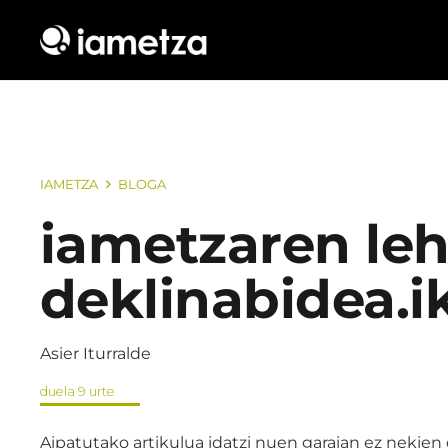
IAMETZA
BLOGA
iametzaren leh
deklinabidea.i
Asier Iturralde
duela 9 urte
Aipatutako artikulua idatzi nuen garaian ez nekien 