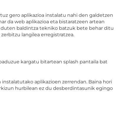
tuz gero aplikazioa instalatu nahi den galdetzen
r da web aplikazioa eta bistaratzeen artean
n duten baldintza tekniko batzuk bete behar ditu
erbitzu langilea erregistratzea.
n baduzue kargatu bitartean splash pantaila bat
instalatutako aplikazioen zerrendan. Baina hori
orkizun hurbilean ez du desberdintasunik egingo