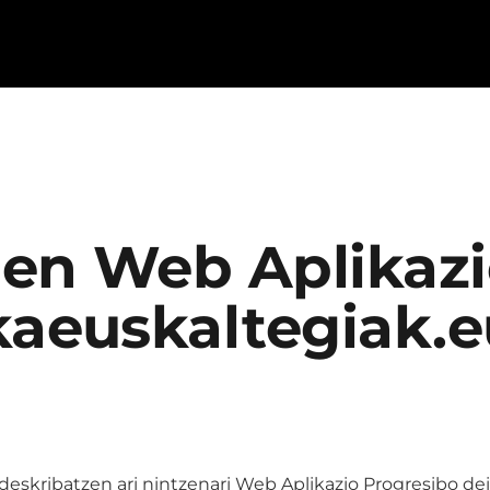
en Web Aplikazi
kaeuskaltegiak.e
deskribatzen ari nintzenari Web Aplikazio Progresibo dei