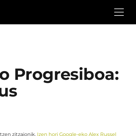
o Progresiboa:
us
tzen zitzaionik.
Izen hori Google-eko Alex Russel