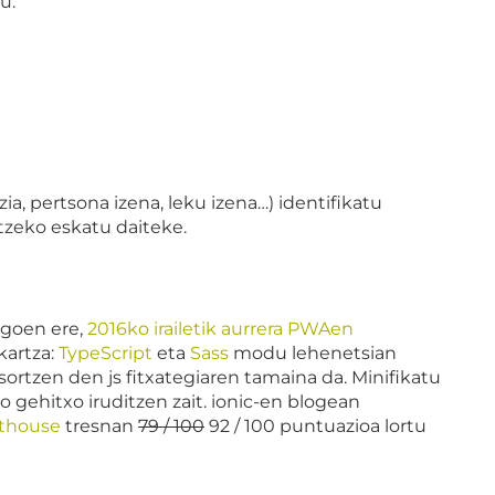
u:
a, pertsona izena, leku izena…) identifikatu
tzeko eskatu daiteke.
egoen ere,
2016ko irailetik aurrera PWAen
kartza:
TypeScript
eta
Sass
modu lehenetsian
sortzen den js fitxategiaren tamaina da. Minifikatu
o gehitxo iruditzen zait. ionic-en blogean
thouse
tresnan
79 / 100
92 / 100 puntuazioa lortu