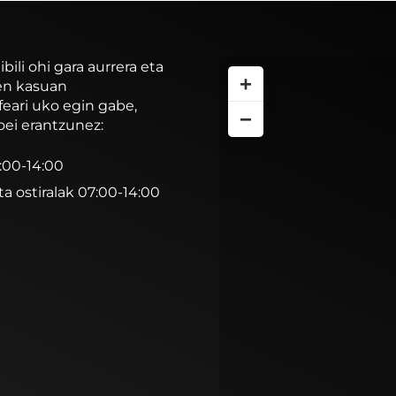
li ohi gara aurrera eta
+
ren kasuan
feari uko egin gabe,
−
oei erantzunez:
7:00-14:00
ta ostiralak 07:00-14:00