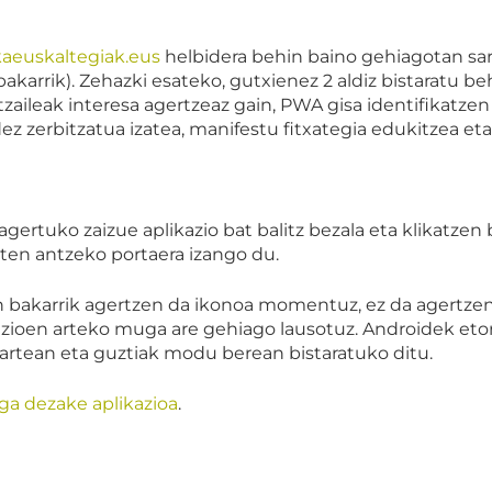
kaeuskaltegiak.eus
helbidera behin baino gehiagotan sar
ik). Zehazki esateko, gutxienez 2 aldiz bistaratu beha
zaileak interesa agertzeaz gain, PWA gisa identifikatze
erbitzatua izatea, manifestu fitxategia edukitzea eta z
agertuko zaizue aplikazio bat balitz bezala eta klikatze
baten antzeko portaera izango du.
n bakarrik agertzen da ikonoa momentuz, ez da agertzen 
kazioen arteko muga are gehiago lausotuz. Androidek et
 artean eta guztiak modu berean bistaratuko ditu.
ga dezake aplikazioa
.