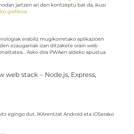
modan jartzen ari den kontzeptu bat da, ikusi
ko grafikoa
:
ologiak erabiliz mugikorretako aplikazioen
uden ezaugarriak izan ditzakete orain web
tzionalitatea… Asko dira PWAen aldeko apustua
ew web stack – Node.js, Express,
hitz egingo dut. IKArentzat Android eta iOSerako