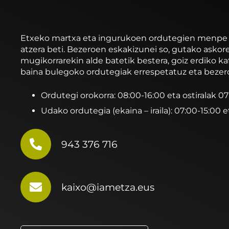
Etxeko martxa eta ingurukoen ordutegien menpe ibi
atzera beti. Bezeroen eskakizunei so, gutako asko
mugikorrarekin alde batetik bestera, goiz erdiko ka
baina bulegoko ordutegiak errespetatuz eta bezer
Ordutegi orokorra: 08:00-16:00 eta ostiralak 0
Udako ordutegia (ekaina – iraila): 07:00-15:00 e
943 376 716
kaixo@iametza.eus