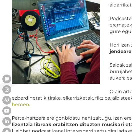
aldarrika
Podcastek
eramateko
gure egun
Hori izan
jendeare
Saioak za
burujabet
aukera es
Orain art
ezberdinetatik tiraka, elkarrizketak, fikzioa, albis
hemen
.
Parte-hartzera ere gonbidatu nahi zaitugu. Izan ere
lizentzia libreak erabiltzen dituzten musikari 
Hainbat podcast kanal interesgarri sartu dira jada