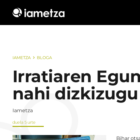
IAMETZA
BLOGA
Irratiaren Egu
nahi dizkizugu
Iametza
duela 5 urte
Bihar ots