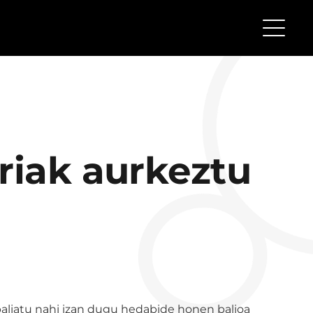
riak aurkeztu
i baliatu nahi izan dugu hedabide honen balioa