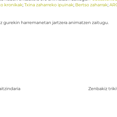
ko kronikak
;
Txina zaharreko ipuinak
;
Bertso zaharrak
;
AR
z gurekin harremanetan jartzera animatzen zaitugu.
aitzindaria
Zenbakiz trik