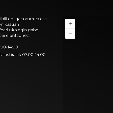
li ohi gara aurrera eta
+
ren kasuan
feari uko egin gabe,
−
oei erantzunez:
7:00-14:00
ta ostiralak 07:00-14:00