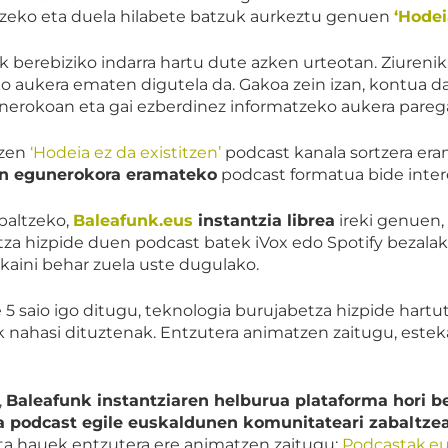
tzeko eta duela hilabete batzuk aurkeztu genuen
‘Hodei
 berebiziko indarra hartu dute azken urteotan. Ziurenik,
 aukera ematen digutela da. Gakoa zein izan, kontua d
erokoan eta gai ezberdinez informatzeko aukera parega
 zen
‘Hodeia ez da existitzen’
podcast kanala sortzera era
n egunerokora eramateko
podcast formatua bide interes
baltzeko,
Baleafunk.eus
instantzia librea
ireki genuen,
za hizpide duen podcast batek iVox edo Spotify bezalak
kaini behar zuela uste dugulako.
e 5 saio igo ditugu, teknologia burujabetza hizpide hartut
teak nahasi dituztenak. Entzutera animatzen zaitugu, este
,
Baleafunk instantziaren helburua plataforma hori b
eta podcast egile euskaldunen komunitateari zabaltze
 eta hauek entzutera ere animatzen zaitugu:
Podcastak.e