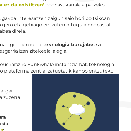
a ez da existitzen’
podcast kanala aipatzeko.
 gakoa interesatzen zaigun saio hori poltsikoan
a gero eta gehiago entzuten ditugula podcastak
bea direla.
man gintuen ideia,
teknologia burujabetza
garria izan zitekeela, alegia.
 euskarazko Funkwhale instantzia bat, teknologia
o plataforma zentralizatuetatik kanpo entzuteko
a, gai
ka zuzena
era
a da
.
us
;