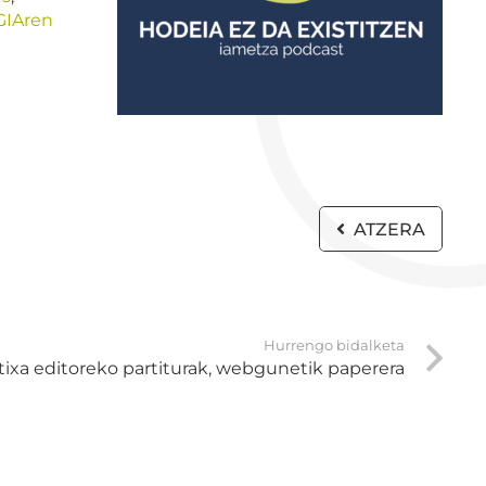
GIAren
ATZERA
Hurrengo bidalketa
itixa editoreko partiturak, webgunetik paperera