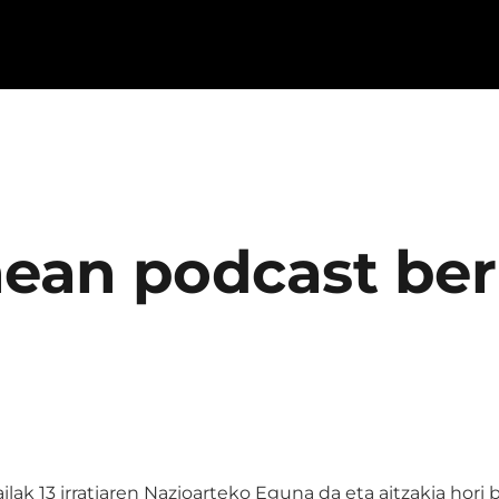
nean podcast ber
ailak 13 irratiaren Nazioarteko Eguna da eta aitzakia hor