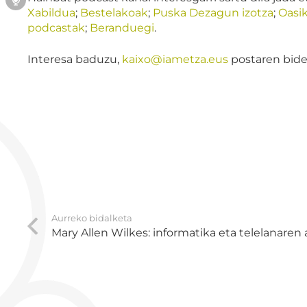
Xabildua
;
Bestelakoak
;
Puska Dezagun izotza
;
Oasi
podcastak
;
Beranduegi
.
Interesa baduzu,
kaixo@iametza.eus
postaren bide
Aurreko bidalketa
Mary Allen Wilkes: informatika eta telelanaren 