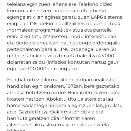
telelana egin zuen lehena ere. Telefono bidez
komunikatzen zen lankideekin eta etxeko
egongelatik lan eginez garatu zuen LAP6 sistema
eragilea. LINCarekin erabiltzaileek dokumentuak
(normalean programak) teklatua eta pantaila
erabiliz editatu zitzaketen, modu interaktiboan
eta denbora errealean, gaur egungo ordenagailu
pertsonaletan bezala. LINC ordenagailuaren 50
unitate fabrikatu zituzten eta bakoitza 43.000
dolarretan saldu (inflazioa kontutan hartuz gaur
egungo 300.000 euro inguru).
Hainbat urtez informatika munduan arrakasta
handiz lan egin ondoren, 1972an, bere gaztetako
ametsa betetzeko asmoz Harvarden zuzenbidea
ikasten hasi zen. Abokatu titulua atera eta lau
hamarkadaz legelari bezala egin zuen lan, jubilatu
arte. Gazteei hitzaldiak ematen dizkie eta
harrituta geratzen dira informatikaren
aitzindarietako asko emakumeak izan zirela