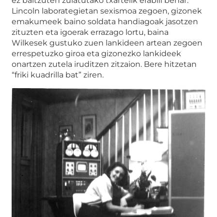
ez baitzuten zulatutako txartelik erabili behar.
Lincoln laborategietan sexismoa zegoen, gizonek
emakumeek baino soldata handiagoak jasotzen
zituzten eta igoerak errazago lortu, baina
Wilkesek gustuko zuen lankideen artean zegoen
errespetuzko giroa eta gizonezko lankideek
onartzen zutela iruditzen zitzaion. Bere hitzetan
“friki kuadrilla bat” ziren.