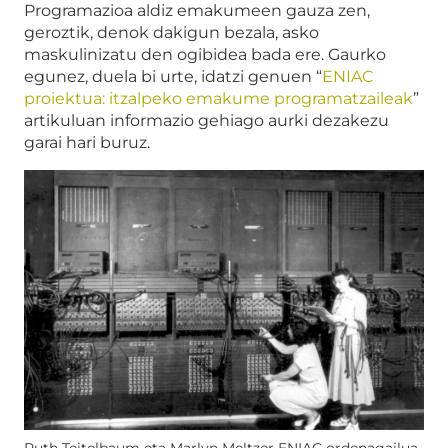
Programazioa aldiz emakumeen gauza zen,
geroztik, denok dakigun bezala, asko
maskulinizatu den ogibidea bada ere. Gaurko
egunez, duela bi urte, idatzi genuen “
ENIAC
proiektua: itzalpeko emakume programatzaileak
”
artikuluan informazio gehiago aurki dezakezu
garai hari buruz.