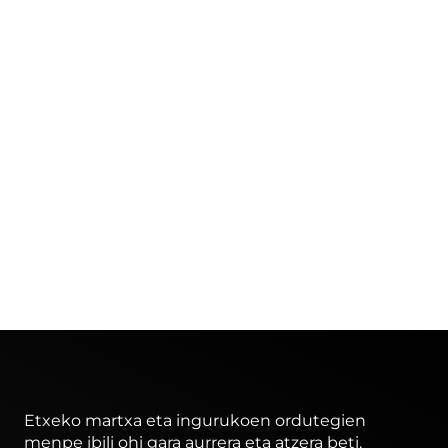
Etxeko martxa eta ingurukoen ordutegien
menpe ibili ohi gara aurrera eta atzera beti.