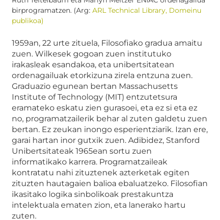
Ruth Teitelbaum eta Marlyn Meltzer ENIAC ordenagailua
birprogramatzen. (Arg:
ARL Technical Library, Domeinu
publikoa)
1959an, 22 urte zituela, Filosofiako gradua amaitu
zuen. Wilkesek gogoan zuen institutuko
irakasleak esandakoa, eta unibertsitatean
ordenagailuak etorkizuna zirela entzuna zuen.
Graduazio egunean bertan Massachusetts
Institute of Technology (MIT) entzutetsura
eramateko eskatu zien gurasoei, eta ez si eta ez
no, programatzailerik behar al zuten galdetu zuen
bertan. Ez zeukan inongo esperientziarik. Izan ere,
garai hartan inor gutxik zuen. Adibidez, Stanford
Unibertsitateak 1965ean sortu zuen
informatikako karrera. Programatzaileak
kontratatu nahi zituztenek azterketak egiten
zituzten hautagaien balioa ebaluatzeko. Filosofian
ikasitako logika sinbolikoak prestakuntza
intelektuala ematen zion, eta lanerako hartu
zuten.