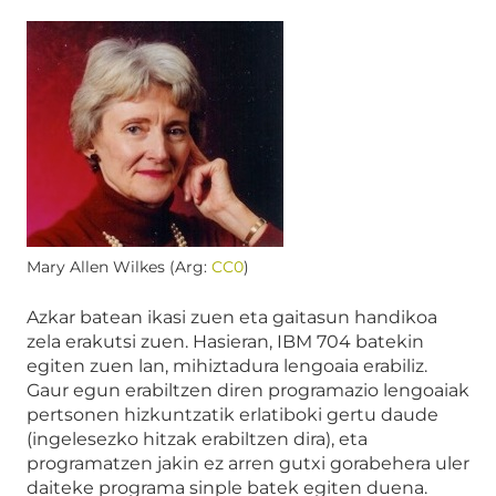
Mary Allen Wilkes (Arg:
CC0
)
Azkar batean ikasi zuen eta gaitasun handikoa
zela erakutsi zuen. Hasieran, IBM 704 batekin
egiten zuen lan, mihiztadura lengoaia erabiliz.
Gaur egun erabiltzen diren programazio lengoaiak
pertsonen hizkuntzatik erlatiboki gertu daude
(ingelesezko hitzak erabiltzen dira), eta
programatzen jakin ez arren gutxi gorabehera uler
daiteke programa sinple batek egiten duena.