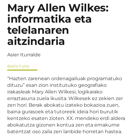
Mary Allen Wilkes:
informatika eta
telelanaren
aitzindaria
Asier Iturralde
duela 5 urte
“Hazten zarenean ordenagailuak programatuko
dituzu” esan zion institutuko geografiako
irakasleak Mary Allen Wilkesi, logikarako
erraztasuna zuela ikusita. Wilkesek ez zekien zer
zen hori. Berak abokatu izateko bokazioa zuen,
baina gurasoek eta tutoreek ideia hori burutik
kentzeko esaten zioten. XX. mendeko erdi aldera
abokatutza gizonen kontua zen eta emakume
batentzat oso zaila zen lanbide horretan hastea.