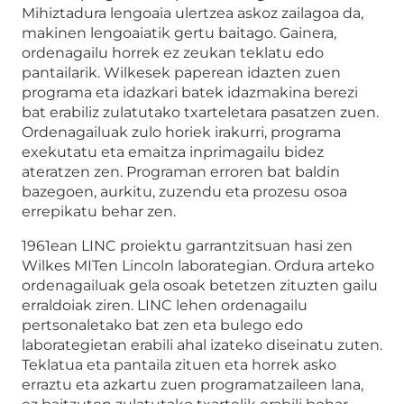
Mihiztadura lengoaia ulertzea askoz zailagoa da,
makinen lengoaiatik gertu baitago. Gainera,
ordenagailu horrek ez zeukan teklatu edo
pantailarik. Wilkesek paperean idazten zuen
programa eta idazkari batek idazmakina berezi
bat erabiliz zulatutako txarteletara pasatzen zuen.
Ordenagailuak zulo horiek irakurri, programa
exekutatu eta emaitza inprimagailu bidez
ateratzen zen. Programan erroren bat baldin
bazegoen, aurkitu, zuzendu eta prozesu osoa
errepikatu behar zen.
1961ean LINC proiektu garrantzitsuan hasi zen
Wilkes MITen Lincoln laborategian. Ordura arteko
ordenagailuak gela osoak betetzen zituzten gailu
erraldoiak ziren. LINC lehen ordenagailu
pertsonaletako bat zen eta bulego edo
laborategietan erabili ahal izateko diseinatu zuten.
Teklatua eta pantaila zituen eta horrek asko
erraztu eta azkartu zuen programatzaileen lana,