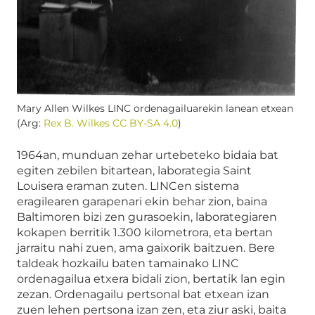
Mary Allen Wilkes LINC ordenagailuarekin lanean etxean
(Arg:
Rex B. Wilkes CC BY-SA 4.0
)
1964an, munduan zehar urtebeteko bidaia bat
egiten zebilen bitartean, laborategia Saint
Louisera eraman zuten. LINCen sistema
eragilearen garapenari ekin behar zion, baina
Baltimoren bizi zen gurasoekin, laborategiaren
kokapen berritik 1.300 kilometrora, eta bertan
jarraitu nahi zuen, ama gaixorik baitzuen. Bere
taldeak hozkailu baten tamainako LINC
ordenagailua etxera bidali zion, bertatik lan egin
zezan. Ordenagailu pertsonal bat etxean izan
zuen lehen pertsona izan zen, eta ziur aski, baita