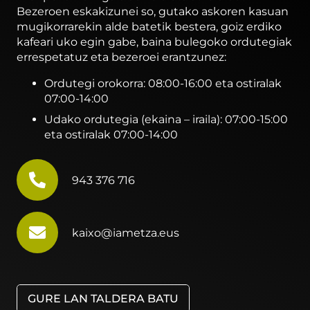
Bezeroen eskakizunei so, gutako askoren kasuan
mugikorrarekin alde batetik bestera, goiz erdiko
kafeari uko egin gabe, baina bulegoko ordutegiak
errespetatuz eta bezeroei erantzunez:
Ordutegi orokorra: 08:00-16:00 eta ostiralak
07:00-14:00
Udako ordutegia (ekaina – iraila): 07:00-15:00
eta ostiralak 07:00-14:00
943 376 716
kaixo@iametza.eus
GURE LAN TALDERA BATU