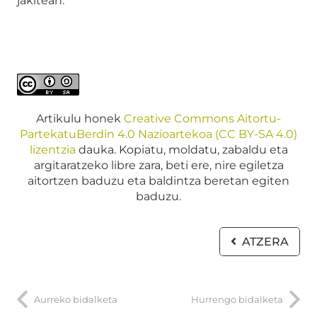
jakitean.
Artikulu honek
Creative Commons Aitortu-
PartekatuBerdin 4.0 Nazioartekoa (CC BY-SA 4.0)
lizentzia
dauka. Kopiatu, moldatu, zabaldu eta
argitaratzeko libre zara, beti ere, nire egiletza
aitortzen baduzu eta baldintza beretan egiten
baduzu.
ATZERA
Aurreko bidalketa
Hurrengo bidalketa