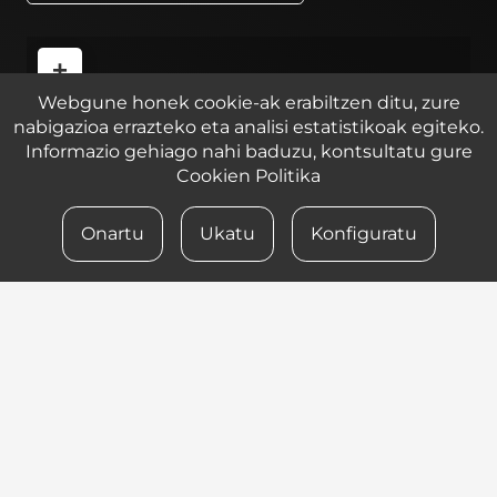
+
Webgune honek cookie-ak erabiltzen ditu, zure
−
nabigazioa errazteko eta analisi estatistikoak egiteko.
Informazio gehiago nahi baduzu, kontsultatu gure
Cookien Politika
Onartu
Ukatu
Konfiguratu
Leaflet
| ©
OpenStreetMap
contributors