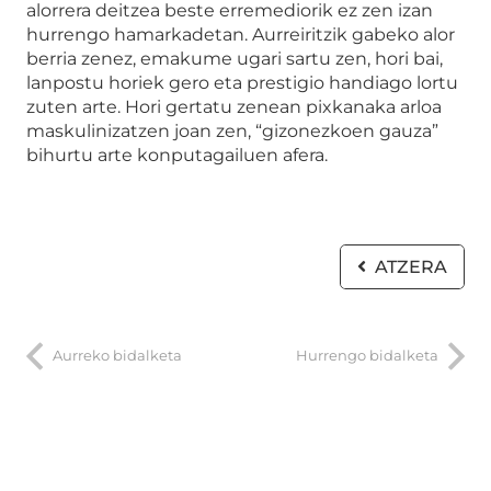
alorrera deitzea beste erremediorik ez zen izan
hurrengo hamarkadetan. Aurreiritzik gabeko alor
berria zenez, emakume ugari sartu zen, hori bai,
lanpostu horiek gero eta prestigio handiago lortu
zuten arte. Hori gertatu zenean pixkanaka arloa
maskulinizatzen joan zen, “gizonezkoen gauza”
bihurtu arte konputagailuen afera.
ATZERA
Aurreko bidalketa
Hurrengo bidalketa