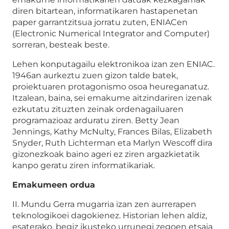
diren bitartean, informatikaren hastapenetan
paper garrantzitsua jorratu zuten, ENIACen
(Electronic Numerical Integrator and Computer)
sorreran, besteak beste.
Lehen konputagailu elektronikoa izan zen ENIAC.
1946an aurkeztu zuen gizon talde batek,
proiektuaren protagonismo osoa heureganatuz.
Itzalean, baina, sei emakume aitzindariren izenak
ezkutatu zituzten zeinak ordenagailuaren
programazioaz arduratu ziren. Betty Jean
Jennings, Kathy McNulty, Frances Bilas, Elizabeth
Snyder, Ruth Lichterman eta Marlyn Wescoff dira
gizonezkoak baino ageri ez ziren argazkietatik
kanpo geratu ziren informatikariak.
Emakumeen ordua
II. Mundu Gerra mugarria izan zen aurrerapen
teknologikoei dagokienez. Historian lehen aldiz,
esaterako, begiz ikusteko urrunegi zegoen etsaia