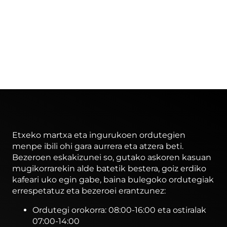
Etxeko martxa eta ingurukoen ordutegien
menpe ibili ohi gara aurrera eta atzera beti.
Bezeroen eskakizunei so, gutako askoren kasuan
mugikorrarekin alde batetik bestera, goiz erdiko
kafeari uko egin gabe, baina bulegoko ordutegiak
errespetatuz eta bezeroei erantzunez:
Ordutegi orokorra: 08:00-16:00 eta ostiralak
07:00-14:00