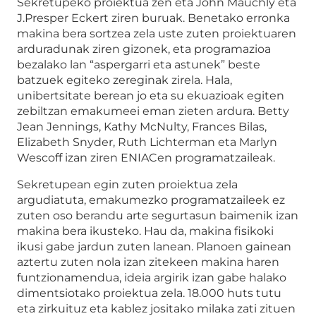
Sekretupeko proiektua zen eta John Mauchly eta
J.Presper Eckert ziren buruak. Benetako erronka
makina bera sortzea zela uste zuten proiektuaren
arduradunak ziren gizonek, eta programazioa
bezalako lan “aspergarri eta astunek” beste
batzuek egiteko zereginak zirela. Hala,
unibertsitate berean jo eta su ekuazioak egiten
zebiltzan emakumeei eman zieten ardura. Betty
Jean Jennings, Kathy McNulty, Frances Bilas,
Elizabeth Snyder, Ruth Lichterman eta Marlyn
Wescoff izan ziren ENIACen programatzaileak.
Sekretupean egin zuten proiektua zela
argudiatuta, emakumezko programatzaileek ez
zuten oso berandu arte segurtasun baimenik izan
makina bera ikusteko. Hau da, makina fisikoki
ikusi gabe jardun zuten lanean. Planoen gainean
aztertu zuten nola izan zitekeen makina haren
funtzionamendua, ideia argirik izan gabe halako
dimentsiotako proiektua zela. 18.000 huts tutu
eta zirkuituz eta kablez jositako milaka zati zituen