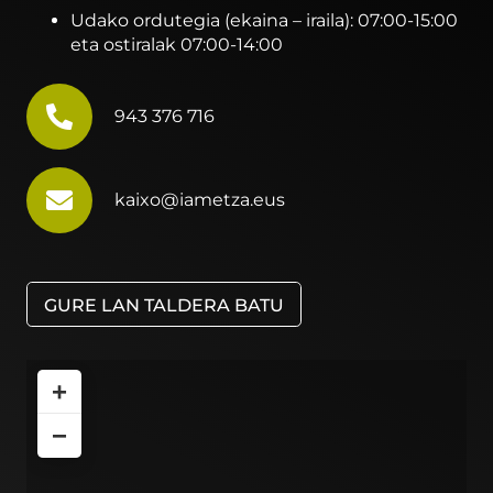
Udako ordutegia (ekaina – iraila): 07:00-15:00
eta ostiralak 07:00-14:00
943 376 716
kaixo@iametza.eus
GURE LAN TALDERA BATU
+
−