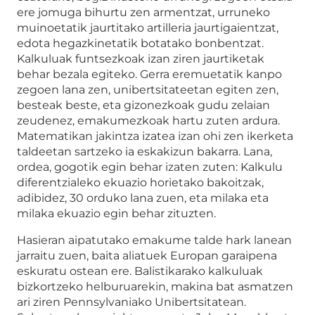
ere jomuga bihurtu zen armentzat, urruneko
muinoetatik jaurtitako artilleria jaurtigaientzat,
edota hegazkinetatik botatako bonbentzat.
Kalkuluak funtsezkoak izan ziren jaurtiketak
behar bezala egiteko. Gerra eremuetatik kanpo
zegoen lana zen, unibertsitateetan egiten zen,
besteak beste, eta gizonezkoak gudu zelaian
zeudenez, emakumezkoak hartu zuten ardura.
Matematikan jakintza izatea izan ohi zen ikerketa
taldeetan sartzeko ia eskakizun bakarra. Lana,
ordea, gogotik egin behar izaten zuten: Kalkulu
diferentzialeko ekuazio horietako bakoitzak,
adibidez, 30 orduko lana zuen, eta milaka eta
milaka ekuazio egin behar zituzten.
Hasieran aipatutako emakume talde hark lanean
jarraitu zuen, baita aliatuek Europan garaipena
eskuratu ostean ere. Balistikarako kalkuluak
bizkortzeko helburuarekin, makina bat asmatzen
ari ziren Pennsylvaniako Unibertsitatean.