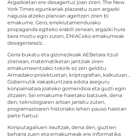
Argazkietan ere desagertuz joan ziren. The New
York Times egunkariak plazaratu zuen argazki
nagusia atzeko planoan agertzen ziren bi
emakume. Gero, erreklutamendurako
propaganda egiteko erabili zenean, argazki hura
bera moztu egin zuten, ENIACeko emakumeak
desagerraraziz.
Gerra bukatu eta gizonezkoak AEBetara itzuli
zirenean, matematiketan jantziak ziren
emakumeentzako tokirik ez zen gelditu
Armadako proiektuetan, kriptografian, kalkuluan…
Gobernutik irakaskuntzara edota aseguru
konpainiatara joateko gomendioa eta guzti egin
zitzaien. Sei emakume haietako batzuek, dena
den, teknologiaren arloan jarraitu zuten,
programazioaren historiako lehen pauso haietan
parte hartuz.
Konputagailuen iraultzak, dena den, guztien
beharra zuen eta emakumeak ere informatika