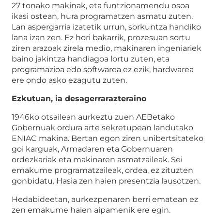
27 tonako makinak, eta funtzionamendu osoa
ikasi ostean, hura programatzen asmatu zuten.
Lan aspergarria izatetik urrun, sorkuntza handiko
lana izan zen. Ez hori bakarrik, prozesuan sortu
ziren arazoak zirela medio, makinaren ingeniariek
baino jakintza handiagoa lortu zuten, eta
programazioa edo softwarea ez ezik, hardwarea
ere ondo asko ezagutu zuten.
Ezkutuan, ia desagerrarazteraino
1946ko otsailean aurkeztu zuen AEBetako
Gobernuak ordura arte sekretupean landutako
ENIAC makina. Bertan egon ziren unibertsitateko
goi karguak, Armadaren eta Gobernuaren
ordezkariak eta makinaren asmatzaileak. Sei
emakume programatzaileak, ordea, ez zituzten
gonbidatu. Hasia zen haien presentzia lausotzen.
Hedabideetan, aurkezpenaren berri ematean ez
zen emakume haien aipamenik ere egin.