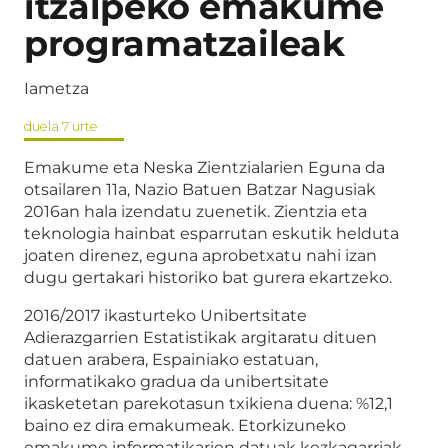
itzalpeko emakume
programatzaileak
Iametza
duela 7 urte
Emakume eta Neska Zientzialarien Eguna da
otsailaren 11a, Nazio Batuen Batzar Nagusiak
2016an hala izendatu zuenetik. Zientzia eta
teknologia hainbat esparrutan eskutik helduta
joaten direnez, eguna aprobetxatu nahi izan
dugu gertakari historiko bat gurera ekartzeko.
2016/2017 ikasturteko Unibertsitate
Adierazgarrien Estatistikak argitaratu dituen
datuen arabera, Espainiako estatuan,
informatikako gradua da unibertsitate
ikasketetan parekotasun txikiena duena: %12,1
baino ez dira emakumeak. Etorkizuneko
emakume informatikarien datuak kezkagarriak