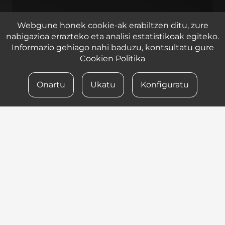
Webgune honek cookie-ak erabiltzen ditu, zure
nabigazioa errazteko eta analisi estatistikoak egiteko.
Informazio gehiago nahi baduzu, kontsultatu gure
Cookien Politika
Onartu
Ukatu
Konfiguratu
Leaflet
| ©
OpenStreetMap
contributors
Zirkuitu ibilbidea 2, 1 pabilioia, Lasarte – Oria 20160
© 2023 iametza interaktiboa
LEGE OHARRA