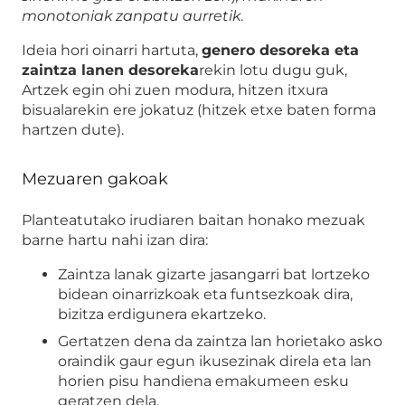
monotoniak zanpatu aurretik
.
Ideia hori oinarri hartuta,
genero desoreka eta
zaintza lanen desoreka
rekin lotu dugu guk,
Artzek egin ohi zuen modura, hitzen itxura
bisualarekin ere jokatuz (hitzek etxe baten forma
hartzen dute).
Mezuaren gakoak
Planteatutako irudiaren baitan honako mezuak
barne hartu nahi izan dira:
Zaintza lanak gizarte jasangarri bat lortzeko
bidean oinarrizkoak eta funtsezkoak dira,
bizitza erdigunera ekartzeko.
Gertatzen dena da zaintza lan horietako asko
oraindik gaur egun ikusezinak direla eta lan
horien pisu handiena emakumeen esku
geratzen dela.