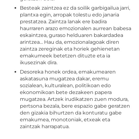
Besteak zaintzea ez da soilik garbigailua jarri,
plantxa egin, arropak tolestu edo janaria
prestatzea. Zaintza lanak ere badira
haurraren arazo emozionalen aurrean babesa
eskaintzea, guraso helduaren bakardadea
arintzea… Hau da, emozionalagoak diren
zaintza zereginak eta horiek gehienetan
emakumeek betetzen dituzte eta ia
ikusezinak dira.
Desoreka honek ordea, emakumearen
askatasuna mugatzea dakar, eremu
sozialean, kulturalean, politikoan edo
ekonomikoan bete dezakeen papera
mugatzea. Artzek irudikatzen zuen modura,
pertsona bezala, bere espazio gabe geratzen
den gizakia bihurtzen da konturatu gabe
emakumea, monotoniak, etxeak eta
zaintzak harrapatua.