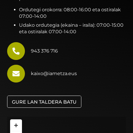
Ordutegi orokorra: 08:00-16:00 eta ostiralak
07:00-14:00
Udako ordutegia (ekaina – iraila): 07:00-15:00
eta ostiralak 07:00-14:00
943 376 716
kaixo@iametza.eus
GURE LAN TALDERA BATU
+