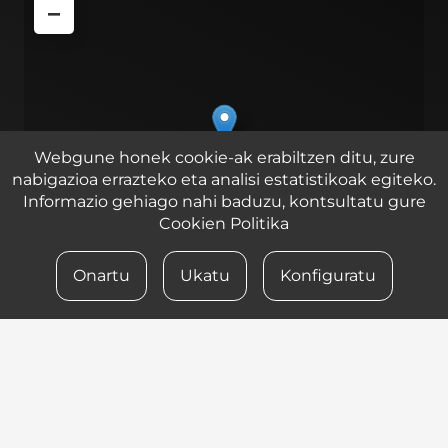
−
Webgune honek cookie-ak erabiltzen ditu, zure
nabigazioa errazteko eta analisi estatistikoak egiteko.
Informazio gehiago nahi baduzu, kontsultatu gure
Cookien Politika
Onartu
Ukatu
Konfiguratu
Leaflet
| ©
OpenStreetMap
contributors
Zirkuitu ibilbidea 2, 1 pabilioia, Lasarte – Oria 20160
© 2023 iametza interaktiboa