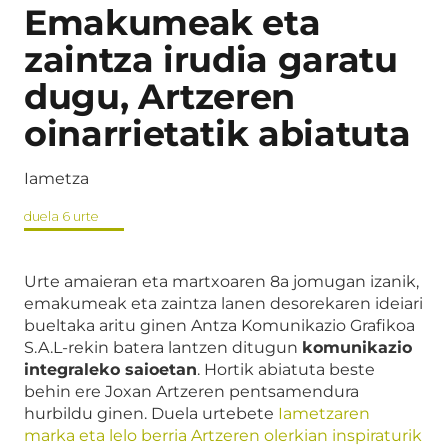
Emakumeak eta
zaintza irudia garatu
dugu, Artzeren
oinarrietatik abiatuta
Iametza
duela 6 urte
Urte amaieran eta martxoaren 8a jomugan izanik,
emakumeak eta zaintza lanen desorekaren ideiari
bueltaka aritu ginen Antza Komunikazio Grafikoa
S.A.L-rekin batera lantzen ditugun
komunikazio
integraleko saioetan
. Hortik abiatuta beste
behin ere Joxan Artzeren pentsamendura
hurbildu ginen. Duela urtebete
Iametzaren
marka eta lelo berria Artzeren olerkian inspiraturik