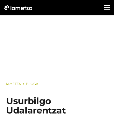
IAMETZA
BLOGA
Usurbilgo
Udalarentzat