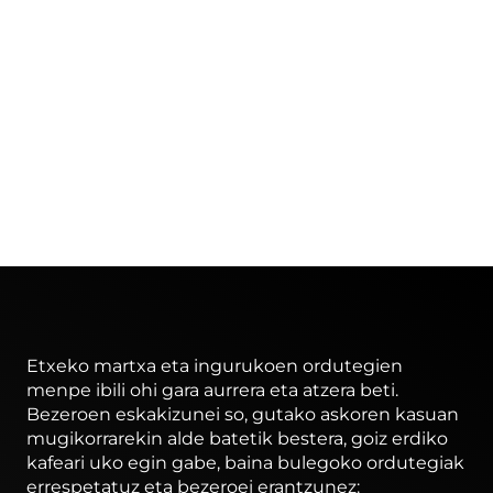
Etxeko martxa eta ingurukoen ordutegien
menpe ibili ohi gara aurrera eta atzera beti.
Bezeroen eskakizunei so, gutako askoren kasuan
mugikorrarekin alde batetik bestera, goiz erdiko
kafeari uko egin gabe, baina bulegoko ordutegiak
errespetatuz eta bezeroei erantzunez: