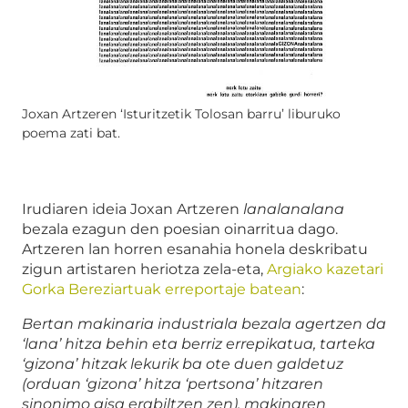
Joxan Artzeren ‘Isturitzetik Tolosan barru’ liburuko
poema zati bat.
Irudiaren ideia Joxan Artzeren
lanalanalana
bezala ezagun den poesian oinarritua dago.
Artzeren lan horren esanahia honela deskribatu
zigun artistaren heriotza zela-eta,
Argiako kazetari
Gorka Bereziartuak erreportaje batean
:
Bertan makinaria industriala bezala agertzen da
‘lana’ hitza behin eta berriz errepikatua, tarteka
‘gizona’ hitzak lekurik ba ote duen galdetuz
(orduan ‘gizona’ hitza ‘pertsona’ hitzaren
sinonimo gisa erabiltzen zen), makinaren