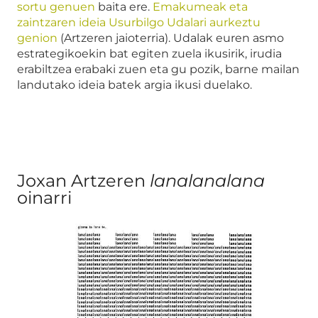
sortu genuen
baita ere.
Emakumeak eta
zaintzaren ideia Usurbilgo Udalari aurkeztu
genion
(Artzeren jaioterria). Udalak euren asmo
estrategikoekin bat egiten zuela ikusirik, irudia
erabiltzea erabaki zuen eta gu pozik, barne mailan
landutako ideia batek argia ikusi duelako.
Joxan Artzeren
lanalanalana
oinarri