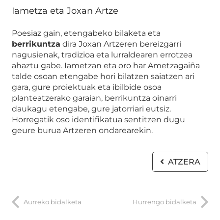
Iametza eta Joxan Artze
Poesiaz gain, etengabeko bilaketa eta
berrikuntza
dira Joxan Artzeren bereizgarri
nagusienak, tradizioa eta lurraldearen errotzea
ahaztu gabe. Iametzan eta oro har Ametzagaiña
talde osoan etengabe hori bilatzen saiatzen ari
gara, gure proiektuak eta ibilbide osoa
planteatzerako garaian, berrikuntza oinarri
daukagu etengabe, gure jatorriari eutsiz.
Horregatik oso identifikatua sentitzen dugu
geure burua Artzeren ondarearekin.
ATZERA
Aurreko bidalketa
Hurrengo bidalketa