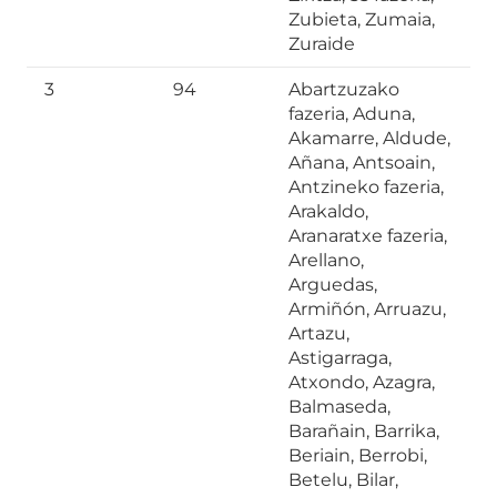
Zubieta, Zumaia,
Zuraide
3
94
Abartzuzako
fazeria, Aduna,
Akamarre, Aldude,
Añana, Antsoain,
Antzineko fazeria,
Arakaldo,
Aranaratxe fazeria,
Arellano,
Arguedas,
Armiñón, Arruazu,
Artazu,
Astigarraga,
Atxondo, Azagra,
Balmaseda,
Barañain, Barrika,
Beriain, Berrobi,
Betelu, Bilar,