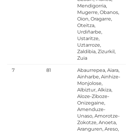
Mendigorria,
Mugerre, Obanos,
Oion, Oragarre,
Oteitza,
Urdiñarbe,
Ustaritze,
Uztarroze,
Zaldibia, Zizurkil,
Zuia
7
81
Abaurrepea, Aiara,
Ainharbe, Ainhize-
Monjolose,
Albiztur, Alkiza,
Aloze-Ziboze-
Onizegaine,
Amenduze-
Unaso, Amorotze-
Zokotze, Anoeta,
Aranguren, Areso,