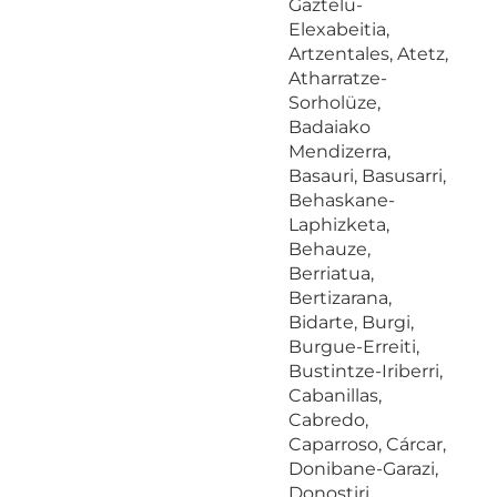
Gaztelu-
Elexabeitia,
Artzentales, Atetz,
Atharratze-
Sorholüze,
Badaiako
Mendizerra,
Basauri, Basusarri,
Behaskane-
Laphizketa,
Behauze,
Berriatua,
Bertizarana,
Bidarte, Burgi,
Burgue-Erreiti,
Bustintze-Iriberri,
Cabanillas,
Cabredo,
Caparroso, Cárcar,
Donibane-Garazi,
Donostiri,