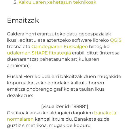
Kalkuluaren xehetasun teknikoak
Emaitzak
Galdera horri erantzuteko datu geoespazialak
ikusi, editatu eta aztertzeko software libreko
QGIS
tresna eta
Gaindegiaren
Euskalgeo
biltegiko
udalerrien SHAPE fitxategia
erabili ditut (interesa
duenarentzat xehetasunak artikuluaren
amaieran).
Euskal Herriko udalerri bakoitzak duen mugakide
kopurua lortzeko egindako kalkulu horren
emaitza ondorengo grafiko eta taulan ikus
dezakezue:
[visualizer id=”8888″]
Grafikoak ausazko aldagaiei dagokien
banaketa
normalaren
kanpai itxura du. Banaketa ez da
guztiz simetrikoa, mugakide kopuru