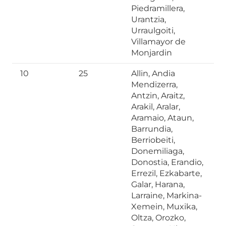
Piedramillera,
Urantzia,
Urraulgoiti,
Villamayor de
Monjardin
10
25
Allin, Andia
Mendizerra,
Antzin, Araitz,
Arakil, Aralar,
Aramaio, Ataun,
Barrundia,
Berriobeiti,
Donemiliaga,
Donostia, Erandio,
Errezil, Ezkabarte,
Galar, Harana,
Larraine, Markina-
Xemein, Muxika,
Oltza, Orozko,