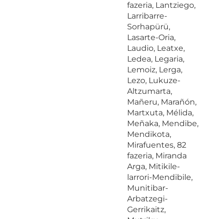
fazeria, Lantziego,
Larribarre-
Sorhapürü,
Lasarte-Oria,
Laudio, Leatxe,
Ledea, Legaria,
Lemoiz, Lerga,
Lezo, Lukuze-
Altzumarta,
Mañeru, Marañón,
Martxuta, Mélida,
Meñaka, Mendibe,
Mendikota,
Mirafuentes, 82
fazeria, Miranda
Arga, Mitikile-
larrori-Mendibile,
Munitibar-
Arbatzegi-
Gerrikaitz,