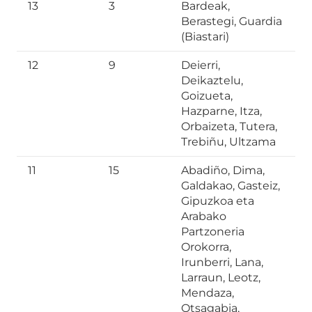
13
3
Bardeak,
Berastegi, Guardia
(Biastari)
12
9
Deierri,
Deikaztelu,
Goizueta,
Hazparne, Itza,
Orbaizeta, Tutera,
Trebiñu, Ultzama
11
15
Abadiño, Dima,
Galdakao, Gasteiz,
Gipuzkoa eta
Arabako
Partzoneria
Orokorra,
Irunberri, Lana,
Larraun, Leotz,
Mendaza,
Otsagabia,