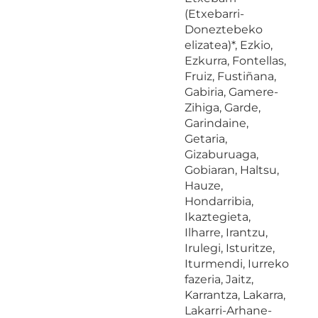
(Etxebarri-
Doneztebeko
elizatea)*, Ezkio,
Ezkurra, Fontellas,
Fruiz, Fustiñana,
Gabiria, Gamere-
Zihiga, Garde,
Garindaine,
Getaria,
Gizaburuaga,
Gobiaran, Haltsu,
Hauze,
Hondarribia,
Ikaztegieta,
Ilharre, Irantzu,
Irulegi, Isturitze,
Iturmendi, Iurreko
fazeria, Jaitz,
Karrantza, Lakarra,
Lakarri-Arhane-