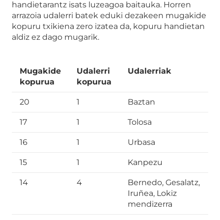
handietarantz isats luzeagoa baitauka. Horren
arrazoia udalerri batek eduki dezakeen mugakide
kopuru txikiena zero izatea da, kopuru handietan
aldiz ez dago mugarik.
Mugakide
Udalerri
Udalerriak
kopurua
kopurua
20
1
Baztan
17
1
Tolosa
16
1
Urbasa
15
1
Kanpezu
14
4
Bernedo, Gesalatz,
Iruñea, Lokiz
mendizerra