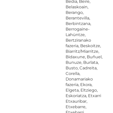
Bedia, Beire,
Belaskoain,
Berango,
Berantevilla,
Berbintzana,
Berrogaine-
Lahüntze,
Bertziranako
fazeria, Beskoitze,
Biarritz/Miarritze,
Bidaxune, Buñuel,
Bunuze, Burlata,
Busto, Cadreita,
Corella,
Donamariako
fazeria, Ekora,
Elgeta, Eltziego,
Eskoriatza, Etxarri
Etxauribar,
Etxebarre,
Etxebarri