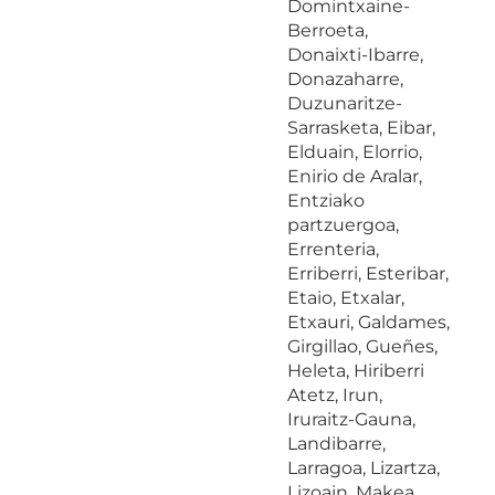
Domintxaine-
Berroeta,
Donaixti-Ibarre,
Donazaharre,
Duzunaritze-
Sarrasketa, Eibar,
Elduain, Elorrio,
Enirio de Aralar,
Entziako
partzuergoa,
Errenteria,
Erriberri, Esteribar,
Etaio, Etxalar,
Etxauri, Galdames,
Girgillao, Gueñes,
Heleta, Hiriberri
Atetz, Irun,
Iruraitz-Gauna,
Landibarre,
Larragoa, Lizartza,
Lizoain, Makea,