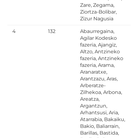
Zare, Zegama,
Ziortza-Bolibar,
Zizur Nagusia
4
132
Abaurregaina,
Agilar Kodesko
fazeria, Ajangiz,
Altzo, Antzineko
fazeria, Antzineko
fazeria, Arama,
Aranaratxe,
Arantzazu, Aras,
Arberatze-
Zilhekoa, Arbona,
Areatza,
Argantzun,
Arhantsusi, Aria,
Atarrabia, Bakaiku,
Bakio, Baliarrain,
Barillas, Bastida,