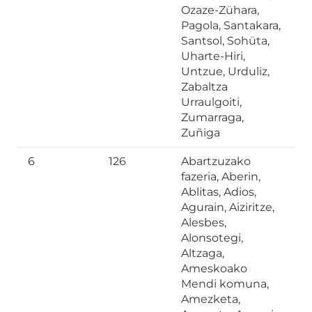
Ozaze-Zühara,
Pagola, Santakara,
Santsol, Sohüta,
Uharte-Hiri,
Untzue, Urduliz,
Zabaltza
Urraulgoiti,
Zumarraga,
Zuñiga
6
126
Abartzuzako
fazeria, Aberin,
Ablitas, Adios,
Agurain, Aiziritze,
Alesbes,
Alonsotegi,
Altzaga,
Ameskoako
Mendi komuna,
Amezketa,