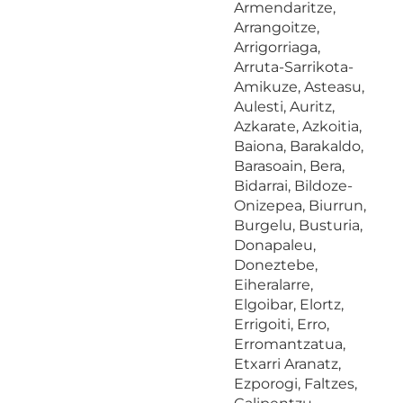
Armendaritze,
Arrangoitze,
Arrigorriaga,
Arruta-Sarrikota-
Amikuze, Asteasu,
Aulesti, Auritz,
Azkarate, Azkoitia,
Baiona, Barakaldo,
Barasoain, Bera,
Bidarrai, Bildoze-
Onizepea, Biurrun,
Burgelu, Busturia,
Donapaleu,
Doneztebe,
Eiheralarre,
Elgoibar, Elortz,
Errigoiti, Erro,
Erromantzatua,
Etxarri Aranatz,
Ezporogi, Faltzes,