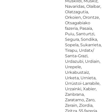
Muskildi, Muskiz,
Navaridas, Olaibar,
Olatzagutia,
Orkoien, Orontze,
Otsagabiako
fazeria, Pasaia,
Puiu, Santurtzi,
Segura, Sondika,
Sopela, Sukarrieta,
Tirapu, Urdatx/
Santa-Grazi,
Urdazubi, Urdiain,
Urepele,
Urkabustaiz,
Urketa, Urnieta,
Ürrüstoi-Larrabile,
Urzainki, Xabier,
Zanbrana,
Zaratamo, Zaro,
Zerain, Ziordia,
Ziritza, 55 fazeria,