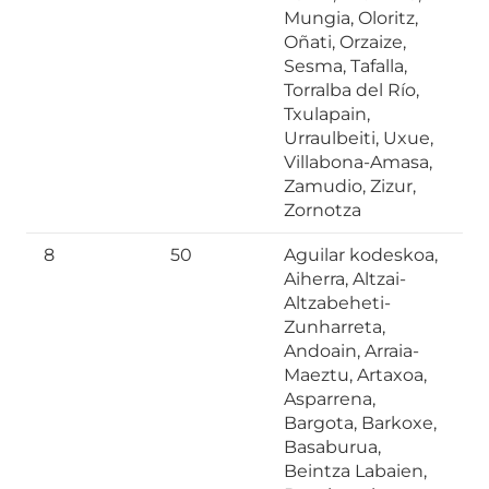
Mungia, Oloritz,
Oñati, Orzaize,
Sesma, Tafalla,
Torralba del Río,
Txulapain,
Urraulbeiti, Uxue,
Villabona-Amasa,
Zamudio, Zizur,
Zornotza
8
50
Aguilar kodeskoa,
Aiherra, Altzai-
Altzabeheti-
Zunharreta,
Andoain, Arraia-
Maeztu, Artaxoa,
Asparrena,
Bargota, Barkoxe,
Basaburua,
Beintza Labaien,