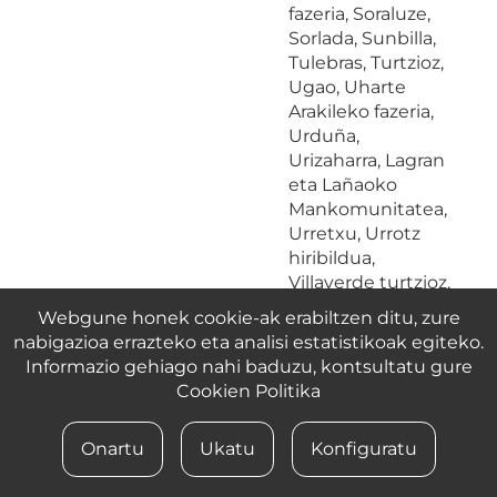
fazeria, Soraluze,
Sorlada, Sunbilla,
Tulebras, Turtzioz,
Ugao, Uharte
Arakileko fazeria,
Urduña,
Urizaharra, Lagran
eta Lañaoko
Mankomunitatea,
Urretxu, Urrotz
hiribildua,
Villaverde turtzioz,
Zalduondo,
Webgune honek cookie-ak erabiltzen ditu, zure
Zarautz, Ziburu,
nabigazioa errazteko eta analisi estatistikoak egiteko.
Zierbena, Ziritza,56
Informazio gehiago nahi baduzu, kontsultatu gure
fazeria, Zuñigako
Cookien Politika
fazeria
Onartu
Ukatu
Konfiguratu
2
39
Allineko fazeria,
Antzineko fazeria,