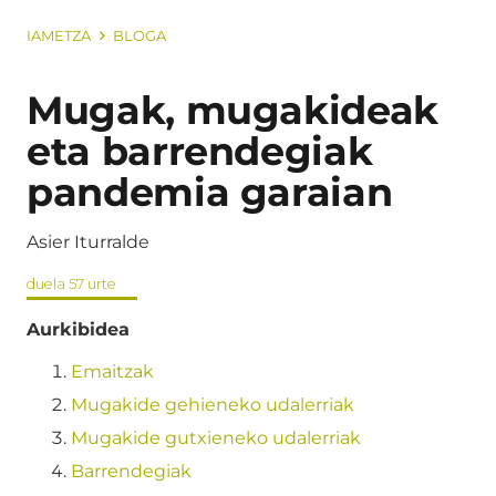
IAMETZA
BLOGA
Mugak, mugakideak
eta barrendegiak
pandemia garaian
Asier Iturralde
duela 57 urte
Aurkibidea
Emaitzak
Mugakide gehieneko udalerriak
Mugakide gutxieneko udalerriak
Barrendegiak