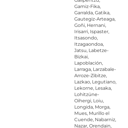
Galipentzu,
Gamiz-Fika,
Garralda, Gatika,
Gautegiz-Arteaga,
Goñi, Hernani,
Irisarri, Ispaster,
Itsasondo,
Itzagaondoa,
Jatsu, Labetze-
Bizkai,
Lapoblación,
Larraga, Larzabale-
Arroze-Zibitze,
Lazkao, Legutiano,
Lekorne, Lesaka,
Lohitzüne-
Oihergi, Loiu,
Longida, Morga,
Mues, Murillo el
Cuende, Nabarniz,
Nazar, Orendain,