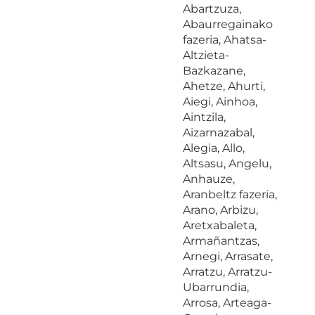
Abartzuza,
Abaurregainako
fazeria, Ahatsa-
Altzieta-
Bazkazane,
Ahetze, Ahurti,
Aiegi, Ainhoa,
Aintzila,
Aizarnazabal,
Alegia, Allo,
Altsasu, Angelu,
Anhauze,
Aranbeltz fazeria,
Arano, Arbizu,
Aretxabaleta,
Armañantzas,
Arnegi, Arrasate,
Arratzu, Arratzu-
Ubarrundia,
Arrosa, Arteaga-