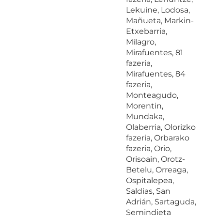
Lekuine, Lodosa,
Mañueta, Markin-
Etxebarria,
Milagro,
Mirafuentes, 81
fazeria,
Mirafuentes, 84
fazeria,
Monteagudo,
Morentin,
Mundaka,
Olaberria, Olorizko
fazeria, Orbarako
fazeria, Orio,
Orisoain, Orotz-
Betelu, Orreaga,
Ospitalepea,
Saldias, San
Adrián, Sartaguda,
Semindieta