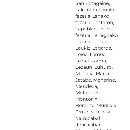
Sarrikotagaine,
Lakuntza, Lanako
fazeria, Lanako
fazeria, Lantaron,
Lapoblaciongo
fazeria, Larragoako
fazeria, Larraul,
Laukiz, Legarda,
Leioa, Lemoa,
Leza, Lezama,
Lezaun, Luhuso,
Mañaria, Maruri-
Jatabe, Meharine,
Mendexa,
Metauten,
Montori =
Berorize, Murillo el
Fruto, Murueta,
Muruzabal
Itzarbeibar,