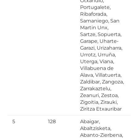
Otxandio,
Portugalete,
Ribaforada,
Samaniego, San
Martin Unx,
Sartze, Sopuerta,
Garape, Uharte-
Garazi, Urizaharra,
Urrotz, Urruña,
Uterga, Viana,
Villabuena de
Alava, Villatuerta,
Zaldibar, Zangoza,
Zarrakaztelu,
Zeanuri, Zestoa,
Zigoitia, Zirauki,
Ziritza Etxauribar
5
128
Abaigar,
Abaltzisketa,
Abanto-Zierbena,