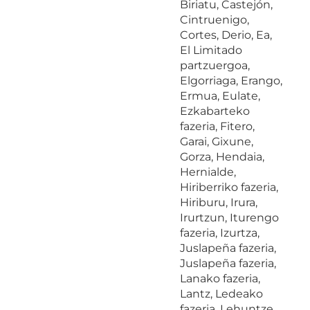
Biriatu, Castejón,
Cintruenigo,
Cortes, Derio, Ea,
El Limitado
partzuergoa,
Elgorriaga, Erango,
Ermua, Eulate,
Ezkabarteko
fazeria, Fitero,
Garai, Gixune,
Gorza, Hendaia,
Hernialde,
Hiriberriko fazeria,
Hiriburu, Irura,
Irurtzun, Iturengo
fazeria, Izurtza,
Juslapeña fazeria,
Juslapeña fazeria,
Lanako fazeria,
Lantz, Ledeako
fazeria, Lehuntze,