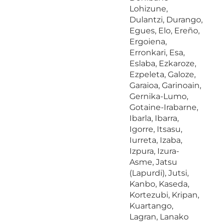
Lohizune,
Dulantzi, Durango,
Egues, Elo, Ereño,
Ergoiena,
Erronkari, Esa,
Eslaba, Ezkaroze,
Ezpeleta, Galoze,
Garaioa, Garinoain,
Gernika-Lumo,
Gotaine-Irabarne,
Ibarla, Ibarra,
Igorre, Itsasu,
Iurreta, Izaba,
Izpura, Izura-
Asme, Jatsu
(Lapurdi), Jutsi,
Kanbo, Kaseda,
Kortezubi, Kripan,
Kuartango,
Lagran, Lanako