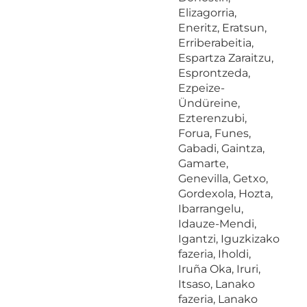
Elizagorria,
Eneritz, Eratsun,
Erriberabeitia,
Espartza Zaraitzu,
Esprontzeda,
Ezpeize-
Ündüreine,
Ezterenzubi,
Forua, Funes,
Gabadi, Gaintza,
Gamarte,
Genevilla, Getxo,
Gordexola, Hozta,
Ibarrangelu,
Idauze-Mendi,
Igantzi, Iguzkizako
fazeria, Iholdi,
Iruña Oka, Iruri,
Itsaso, Lanako
fazeria, Lanako