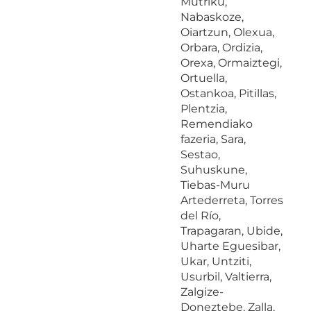
Mutriku,
Nabaskoze,
Oiartzun, Olexua,
Orbara, Ordizia,
Orexa, Ormaiztegi,
Ortuella,
Ostankoa, Pitillas,
Plentzia,
Remendiako
fazeria, Sara,
Sestao,
Suhuskune,
Tiebas-Muru
Artederreta, Torres
del Río,
Trapagaran, Ubide,
Uharte Eguesibar,
Ukar, Untziti,
Usurbil, Valtierra,
Zalgize-
Doneztebe, Zalla,