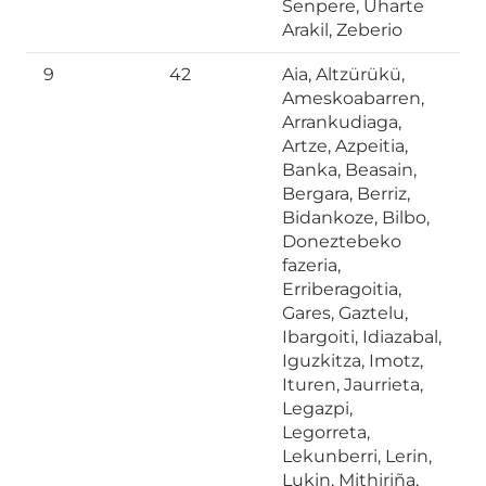
Senpere, Uharte
Arakil, Zeberio
9
42
Aia, Altzürükü,
Ameskoabarren,
Arrankudiaga,
Artze, Azpeitia,
Banka, Beasain,
Bergara, Berriz,
Bidankoze, Bilbo,
Doneztebeko
fazeria,
Erriberagoitia,
Gares, Gaztelu,
Ibargoiti, Idiazabal,
Iguzkitza, Imotz,
Ituren, Jaurrieta,
Legazpi,
Legorreta,
Lekunberri, Lerin,
Lukin, Mithiriña,