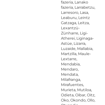
fazeria, Lanako
fazeria, Larrabetzu,
Larresoro, Lasa,
Leaburu, Leintz
Gatzaga, Leitza,
Lexantzü-
Zünharre, Ligi-
Atherei, Liginaga-
Astüe, Lizarra,
Luzaide, Mallabia,
Martzilla, Maule-
Lextarre,
Mendabia,
Mendaro,
Mendata,
Milafranga,
Mirafuentes,
Murieta, Mutiloa,
Odieta, Oibar, Oitz,
Oko, Okondo, Ollo,