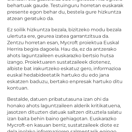
behartuak gaude. Testuinguru horretan euskarak
presente egon behar du, bestela gure hizkuntza
atzean geratuko da.
Ez soilik hizkuntza bezala, bizitzeko modu bezala
ulertuta ere, geurea izatea garrantzitsua da.
Zentzu horretan esan, Mycroft proiektua Euskal
Herrira begira dagoela. Hau da, ez da antzerako
ahots laguntzaileen euskarazko bertsio hutsa
izango. Proiektuaren sustatzaileek diotenez,
albiste bat irakurtzeko eskatuz gero, informazioa
euskal hedabideetatik hartuko du edo jana
eskatzen baduzu, bertako enpresak hartuko ditu
kontuan.
Bestalde, datuen pribatutasuna izan ohi da
honako ahots laguntzaileen alderik kritikatuena,
jasotzen dituzten datuak saltzen dituztela salatu
izan baita behin baino gehiagotan. Euskarazko
Mycroft-en kasuan berriz, sustatzaileek diote ez
dela inolako informazioren salmentarik egingo.