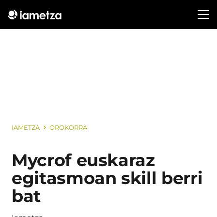
IAMETZA
OROKORRA
Mycrof euskaraz
egitasmoan skill berri
bat