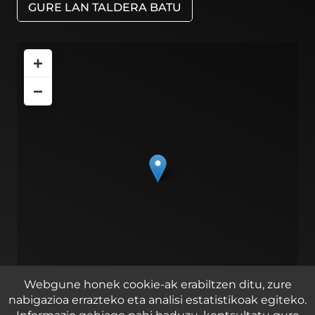
GURE LAN TALDERA BATU
+
−
Webgune honek cookie-ak erabiltzen ditu, zure
nabigazioa errazteko eta analisi estatistikoak egiteko.