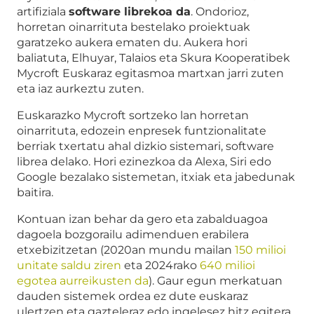
artifiziala
software librekoa da
. Ondorioz,
horretan oinarrituta bestelako proiektuak
garatzeko aukera ematen du. Aukera hori
baliatuta, Elhuyar, Talaios eta Skura Kooperatibek
Mycroft Euskaraz egitasmoa martxan jarri zuten
eta iaz aurkeztu zuten.
Euskarazko Mycroft sortzeko lan horretan
oinarrituta, edozein enpresek funtzionalitate
berriak txertatu ahal dizkio sistemari, software
librea delako. Hori ezinezkoa da Alexa, Siri edo
Google bezalako sistemetan, itxiak eta jabedunak
baitira.
Kontuan izan behar da gero eta zabalduagoa
dagoela bozgorailu adimenduen erabilera
etxebizitzetan (2020an mundu mailan
150 milioi
unitate saldu ziren
eta 2024rako
640 milioi
egotea aurreikusten da
). Gaur egun merkatuan
dauden sistemek ordea ez dute euskaraz
ulertzen eta gazteleraz edo ingelesez hitz egitera