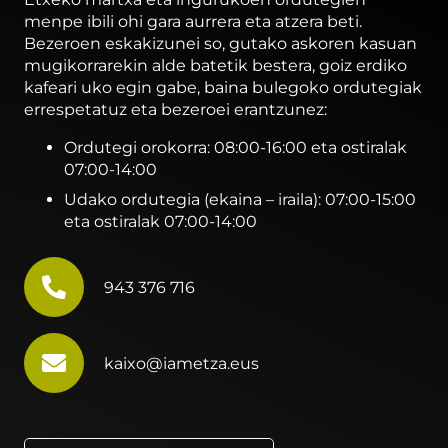
menpe ibili ohi gara aurrera eta atzera beti.
Bezeroen eskakizunei so, gutako askoren kasuan
mugikorrarekin alde batetik bestera, goiz erdiko
kafeari uko egin gabe, baina bulegoko ordutegiak
errespetatuz eta bezeroei erantzunez:
Ordutegi orokorra: 08:00-16:00 eta ostiralak
07:00-14:00
Udako ordutegia (ekaina – iraila): 07:00-15:00
eta ostiralak 07:00-14:00
943 376 716
kaixo@iametza.eus