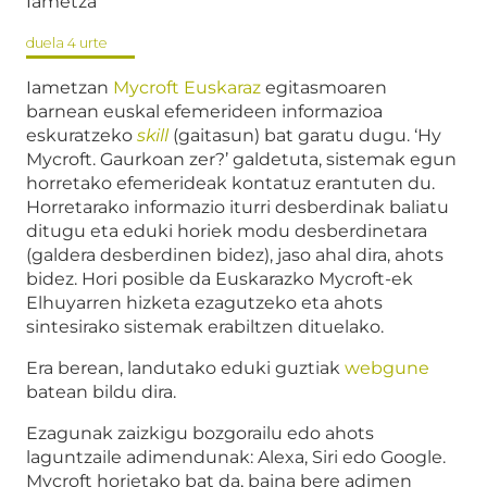
Iametza
duela 4 urte
Iametzan
Mycroft Euskaraz
egitasmoaren
barnean euskal efemerideen informazioa
eskuratzeko
skill
(gaitasun) bat garatu dugu. ‘Hy
Mycroft. Gaurkoan zer?’ galdetuta, sistemak egun
horretako efemerideak kontatuz erantuten du.
Horretarako informazio iturri desberdinak baliatu
ditugu eta eduki horiek modu desberdinetara
(galdera desberdinen bidez), jaso ahal dira, ahots
bidez. Hori posible da Euskarazko Mycroft-ek
Elhuyarren hizketa ezagutzeko eta ahots
sintesirako sistemak erabiltzen dituelako.
Era berean, landutako eduki guztiak
webgune
batean bildu dira.
Ezagunak zaizkigu bozgorailu edo ahots
laguntzaile adimendunak: Alexa, Siri edo Google.
Mycroft horietako bat da, baina bere adimen