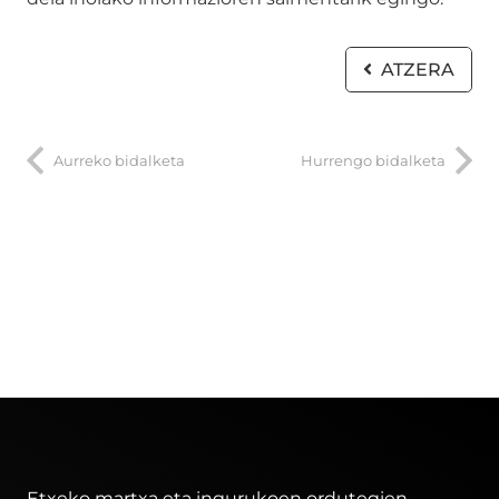
ATZERA
Aurreko bidalketa
Hurrengo bidalketa
Etxeko martxa eta ingurukoen ordutegien