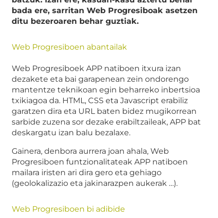
bada ere, sarritan Web Progresiboak asetzen
ditu bezeroaren behar guztiak.
Web Progresiboen abantailak
Web Progresiboek APP natiboen itxura izan
dezakete eta bai garapenean zein ondorengo
mantentze teknikoan egin beharreko inbertsioa
txikiagoa da. HTML, CSS eta Javascript erabiliz
garatzen dira eta URL baten bidez mugikorrean
sarbide zuzena sor dezake erabiltzaileak, APP bat
deskargatu izan balu bezalaxe.
Gainera, denbora aurrera joan ahala, Web
Progresiboen funtzionalitateak APP natiboen
mailara iristen ari dira gero eta gehiago
(geolokalizazio eta jakinarazpen aukerak …).
Web Progresiboen bi adibide