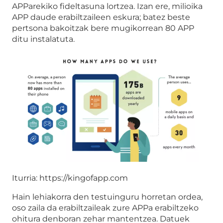
APParekiko fideltasuna lortzea. Izan ere, milioika
APP daude erabiltzaileen eskura; batez beste
pertsona bakoitzak bere mugikorrean 80 APP
ditu instalatuta.
Iturria: https://kingofapp.com
Hain lehiakorra den testuinguru horretan ordea,
oso zaila da erabiltzaileak zure APPa erabiltzeko
ohitura denboran zehar mantentzea. Datuek