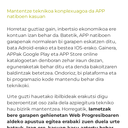
Mantentze teknikoa konplexuagoa da APP
natiboen kasuan
Horretaz guztiaz gain, inbertsio ekonomikoa ere
kontuan izan behar da. Batetik, APP natiboen
garapenak normalean bi garapen eskatzen ditu,
bata Adroid-erako eta bestea IOS-erako. Gainera,
APPak Google Play eta APP Store online
katalogoetan denboran zehar iraun dezan,
eguneraketak behar ditu eta denda bakoitzaren
baldintzak betetzea. Ondorioz, bi plataforma eta
bi programazio kode mantendu behar dira
teknikoki.
Urte guzti hauetako ibilbideak erakutsi digu
bezeroentzat oso zaila dela azpiegitura tekniko
hau bizirik mantentzea. Horregatik,
Iametzak
bere garapen gehienetan Web Progresiboaren
aldeko apustua egitea erabaki zuen duela urte
batzuk. Izan ere, kasuan-kasu aztertu behar