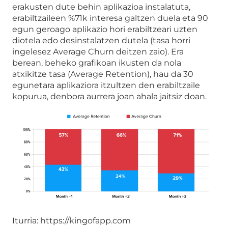
erakusten dute behin aplikazioa instalatuta,
erabiltzaileen %71k interesa galtzen duela eta 90
egun geroago aplikazio hori erabiltzeari uzten
diotela edo desinstalatzen dutela (tasa horri
ingelesez Average Churn deitzen zaio). Era
berean, beheko grafikoan ikusten da nola
atxikitze tasa (Average Retention), hau da 30
egunetara aplikaziora itzultzen den erabiltzaile
kopurua, denbora aurrera joan ahala jaitsiz doan.
Iturria: https://kingofapp.com