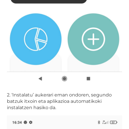
2. ‘Instalatu’ aukerari eman ondoren, segundo
batzuk itxoin eta aplikazioa automatikoki
instalatzen hasiko da.