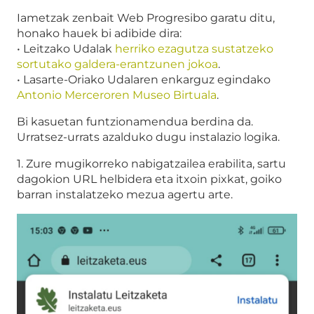
Iametzak zenbait Web Progresibo garatu ditu,
honako hauek bi adibide dira:
• Leitzako Udalak
herriko ezagutza sustatzeko
sortutako galdera-erantzunen jokoa
.
• Lasarte-Oriako Udalaren enkarguz egindako
Antonio Merceroren Museo Birtuala
.
Bi kasuetan funtzionamendua berdina da.
Urratsez-urrats azalduko dugu instalazio logika.
1. Zure mugikorreko nabigatzailea erabilita, sartu
dagokion URL helbidera eta itxoin pixkat, goiko
barran instalatzeko mezua agertu arte.