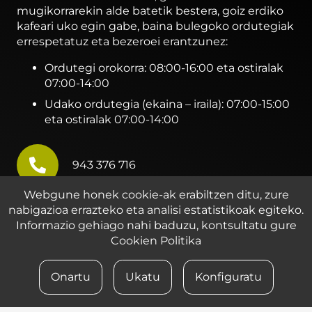
mugikorrarekin alde batetik bestera, goiz erdiko
kafeari uko egin gabe, baina bulegoko ordutegiak
errespetatuz eta bezeroei erantzunez:
Ordutegi orokorra: 08:00-16:00 eta ostiralak
07:00-14:00
Udako ordutegia (ekaina – iraila): 07:00-15:00
eta ostiralak 07:00-14:00
943 376 716
Webgune honek cookie-ak erabiltzen ditu, zure
nabigazioa errazteko eta analisi estatistikoak egiteko.
kaixo@iametza.eus
Informazio gehiago nahi baduzu, kontsultatu gure
Cookien Politika
Onartu
Ukatu
Konfiguratu
GURE LAN TALDERA BATU