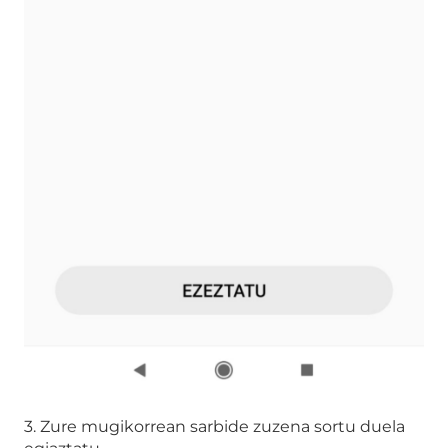
3. Zure mugikorrean sarbide zuzena sortu duela