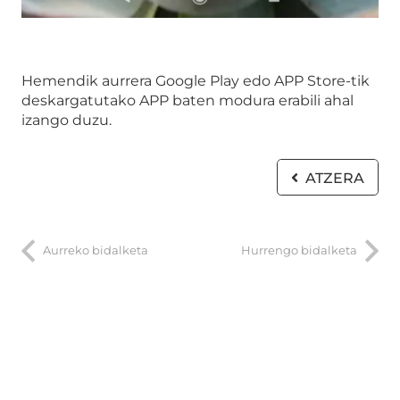
Hemendik aurrera Google Play edo APP Store-tik
deskargatutako APP baten modura erabili ahal
izango duzu.
ATZERA
Aurreko bidalketa
Hurrengo bidalketa