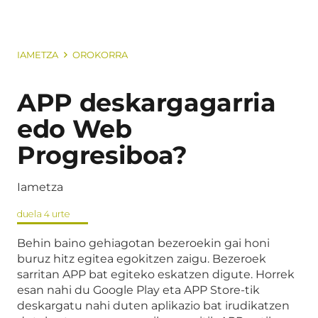
IAMETZA
OROKORRA
APP deskargagarria
edo Web
Progresiboa?
Iametza
duela 4 urte
Behin baino gehiagotan bezeroekin gai honi
buruz hitz egitea egokitzen zaigu. Bezeroek
sarritan APP bat egiteko eskatzen digute. Horrek
esan nahi du Google Play eta APP Store-tik
deskargatu nahi duten aplikazio bat irudikatzen