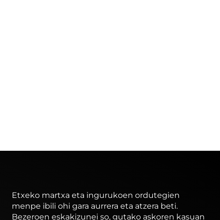
Etxeko martxa eta ingurukoen ordutegien
menpe ibili ohi gara aurrera eta atzera beti.
Bezeroen eskakizunei so, gutako askoren kasuan