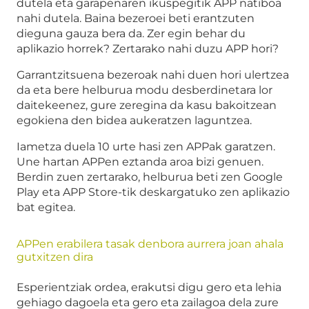
dutela eta garapenaren ikuspegitik APP natiboa
nahi dutela. Baina bezeroei beti erantzuten
dieguna gauza bera da. Zer egin behar du
aplikazio horrek? Zertarako nahi duzu APP hori?
Garrantzitsuena bezeroak nahi duen hori ulertzea
da eta bere helburua modu desberdinetara lor
daitekeenez, gure zeregina da kasu bakoitzean
egokiena den bidea aukeratzen laguntzea.
Iametza duela 10 urte hasi zen APPak garatzen.
Une hartan APPen eztanda aroa bizi genuen.
Berdin zuen zertarako, helburua beti zen Google
Play eta APP Store-tik deskargatuko zen aplikazio
bat egitea.
APPen erabilera tasak denbora aurrera joan ahala
gutxitzen dira
Esperientziak ordea, erakutsi digu gero eta lehia
gehiago dagoela eta gero eta zailagoa dela zure