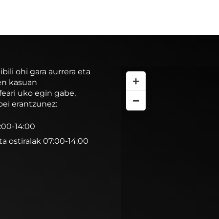
li ohi gara aurrera eta
+
ren kasuan
feari uko egin gabe,
−
oei erantzunez:
7:00-14:00
ta ostiralak 07:00-14:00