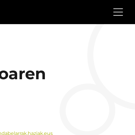
moaren
ndabelarrak.haziak.eus