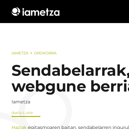
IAMETZA
OROKORRA
Sendabelarrak
webgune berri
Iametza
duela 4 urte
Haziak
egitasmoaren baitan, sendabelarren inguru