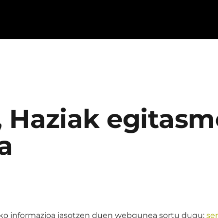
, Haziak egitas
a
ko informazioa jasotzen duen webgunea sortu dugu:
se