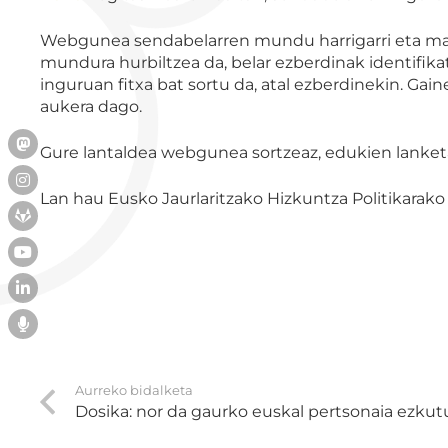
Webgunea sendabelarren mundu harrigarri eta mag
mundura hurbiltzea da, belar ezberdinak identifika
inguruan fitxa bat sortu da, atal ezberdinekin. Ga
aukera dago.
Gure lantaldea webgunea sortzeaz, edukien lanketa
Lan hau Eusko Jaurlaritzako Hizkuntza Politikarak
Aurreko bidalketa
Dosika: nor da gaurko euskal pertsonaia ezkut