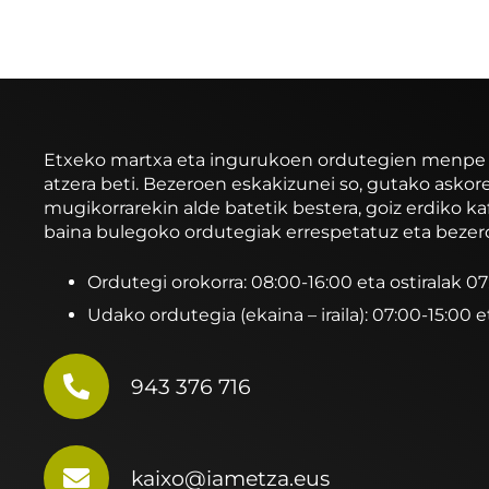
Etxeko martxa eta ingurukoen ordutegien menpe ibi
atzera beti. Bezeroen eskakizunei so, gutako asko
mugikorrarekin alde batetik bestera, goiz erdiko ka
baina bulegoko ordutegiak errespetatuz eta bezer
Ordutegi orokorra: 08:00-16:00 eta ostiralak 0
Udako ordutegia (ekaina – iraila): 07:00-15:00 e
943 376 716
kaixo@iametza.eus