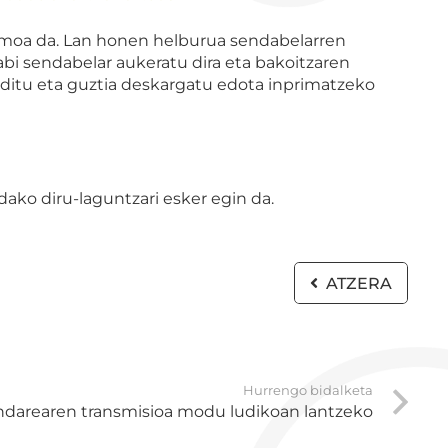
smoa da. Lan honen helburua sendabelarren
abi sendabelar aukeratu dira eta bakoitzaren
a ditu eta guztia deskargatu edota inprimatzeko
ako diru-laguntzari esker egin da.
ATZERA
Hurrengo bidalketa
ndarearen transmisioa modu ludikoan lantzeko