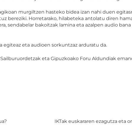
ikoan murgiltzen hasteko bidea izan nahi duen egita
tuz bereziki. Horretarako, hilabeteka antolatu diren ham
inera, sendabelar bakoitzak lamina eta azalpen audio ban
 egiteaz eta audioen sorkuntzaz arduratu da.
o Sailburuordetzak eta Gipuzkoako Foru Aldundiak emand
ua?
IKTak euskararen ezagutza eta o