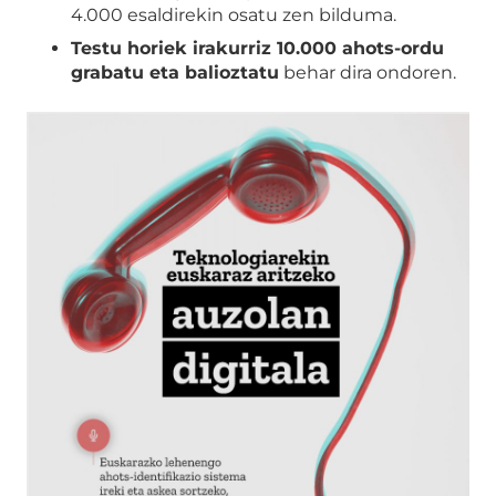
4.000 esaldirekin osatu zen bilduma.
Testu horiek irakurriz 10.000 ahots-ordu
grabatu eta balioztatu
behar dira ondoren.