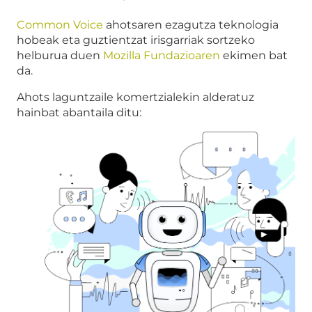
Common Voice
ahotsaren ezagutza teknologia
hobeak eta guztientzat irisgarriak sortzeko
helburua duen
Mozilla Fundazioaren
ekimen bat
da.
Ahots laguntzaile komertzialekin alderatuz
hainbat abantaila ditu: