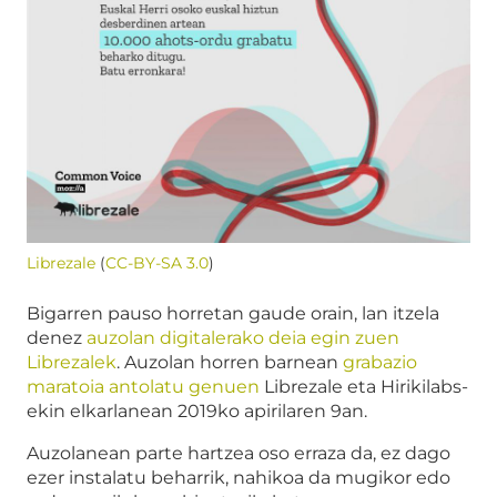
Librezale
(
CC-BY-SA 3.0
)
Bigarren pauso horretan gaude orain, lan itzela
denez
auzolan digitalerako deia egin zuen
Librezalek
. Auzolan horren barnean
grabazio
maratoia antolatu genuen
Librezale eta Hirikilabs-
ekin elkarlanean 2019ko apirilaren 9an.
Auzolanean parte hartzea oso erraza da, ez dago
ezer instalatu beharrik, nahikoa da mugikor edo