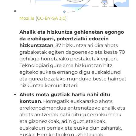
Mozilla
(
CC-BY-SA 3.0
)
Ahalik eta hizkuntza gehienetan egongo
da erabilgarri, potentzialki edozein
hizkuntzatan
. 37 hizkuntza ari dira ahots
grabaketak egiten dagoeneko eta beste 70
gehiago horretarako prestaketak egiten.
Teknologiari gure ama hizkuntzan hitz
egiteko aukera emango digu euskaldunoi
eta gurea bezalako munduko beste hainbat
hizkuntza komunitateri.
Ahots mota guztiak hartu nahi ditu
kontuan
. Horregatik euskarazko ahots
errekonozimendua entrenatzeko ahalik eta
ahots anitzenak nahi ditugu: emakumeak
eta gizonezkoak, adin guztietakoak,
euskaldun berriak eta euskaldun zaharrak,
Euskal Herriko txoko guztietakoak…