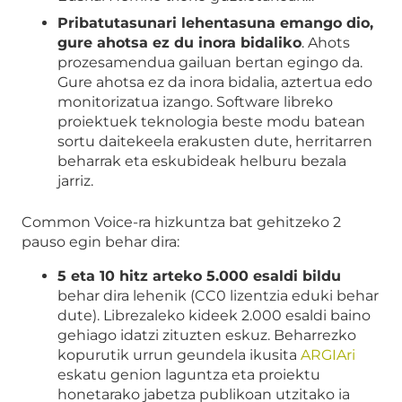
Pribatutasunari lehentasuna emango dio,
gure ahotsa ez du inora bidaliko
. Ahots
prozesamendua gailuan bertan egingo da.
Gure ahotsa ez da inora bidalia, aztertua edo
monitorizatua izango. Software libreko
proiektuek teknologia beste modu batean
sortu daitekeela erakusten dute, herritarren
beharrak eta eskubideak helburu bezala
jarriz.
Common Voice-ra hizkuntza bat gehitzeko 2
pauso egin behar dira:
5 eta 10 hitz arteko 5.000 esaldi bildu
behar dira lehenik (CC0 lizentzia eduki behar
dute). Librezaleko kideek 2.000 esaldi baino
gehiago idatzi zituzten eskuz. Beharrezko
kopurutik urrun geundela ikusita
ARGIAri
eskatu genion laguntza eta proiektu
honetarako jabetza publikoan utzitako ia