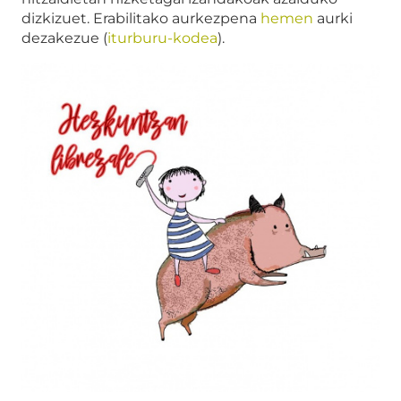
dizkizuet. Erabilitako aurkezpena
hemen
aurki
dezakezue (
iturburu-kodea
).