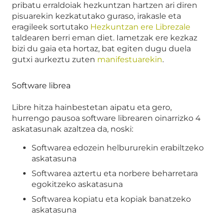
pribatu erraldoiak hezkuntzan hartzen ari diren
pisuarekin kezkatutako guraso, irakasle eta
eragileek sortutako
Hezkuntzan ere Librezale
taldearen berri eman diet. Iametzak ere kezkaz
bizi du gaia eta hortaz, bat egiten dugu duela
gutxi aurkeztu zuten
manifestuarekin
.
Software librea
Libre hitza hainbestetan aipatu eta gero,
hurrengo pausoa software librearen oinarrizko 4
askatasunak azaltzea da, noski:
Softwarea edozein helbururekin erabiltzeko
askatasuna
Softwarea aztertu eta norbere beharretara
egokitzeko askatasuna
Softwarea kopiatu eta kopiak banatzeko
askatasuna