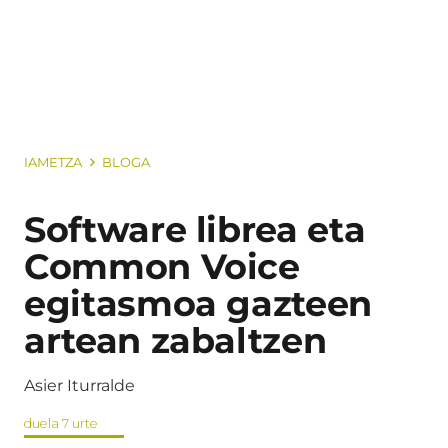
IAMETZA
BLOGA
Software librea eta
Common Voice
egitasmoa gazteen
artean zabaltzen
Asier Iturralde
duela 7 urte