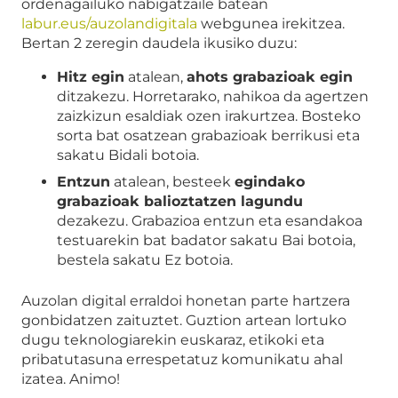
ordenagailuko nabigatzaile batean
labur.eus/auzolandigitala
webgunea irekitzea.
Bertan 2 zeregin daudela ikusiko duzu:
Hitz egin
atalean,
ahots grabazioak egin
ditzakezu. Horretarako, nahikoa da agertzen
zaizkizun esaldiak ozen irakurtzea. Bosteko
sorta bat osatzean grabazioak berrikusi eta
sakatu Bidali botoia.
Entzun
atalean, besteek
egindako
grabazioak balioztatzen lagundu
dezakezu. Grabazioa entzun eta esandakoa
testuarekin bat badator sakatu Bai botoia,
bestela sakatu Ez botoia.
Auzolan digital erraldoi honetan parte hartzera
gonbidatzen zaituztet. Guztion artean lortuko
dugu teknologiarekin euskaraz, etikoki eta
pribatutasuna errespetatuz komunikatu ahal
izatea. Animo!