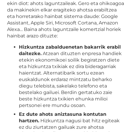
ekin diot: ahots laguntzaileak. Gero eta ohikoagoa
da makinekin elkar eragiteko ahotsa erabiltzea
eta horretarako hainbat sistema daude: Google
Assistant, Apple Siri, Microsoft Cortana, Amazon
Alexa… Baina ahots laguntzaile komertzial horiek
hainbat arazo dituzte:
Hizkuntza zabalduenetan bakarrik erabil
daitezke.
Atzean dituzten enpresa handiek
etekin ekonomikoei soilik begiratzen diete
eta hizkuntza txikiak ez dira bideragarriak
haientzat. Alternatibarik sortu ezean
euskaldunok erdaraz mintzatu beharko
diegu telebista, sakelako telefono eta
bestelako gailuei. Berdin gertatuko zaie
beste hizkuntza txikien ehunka milioi
pertsonei ere mundu osoan.
Ez dute ahots aniztasuna kontutan
hartzen.
Hizkuntza nagusi bat hitz egiteak
ez du ziurtatzen gailuak zure ahotsa