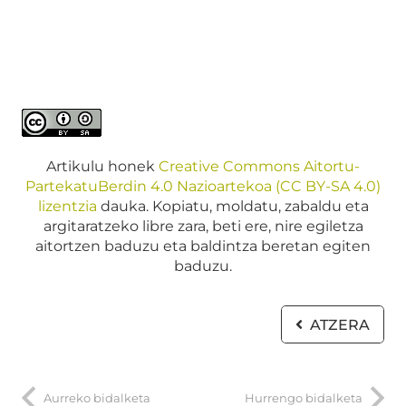
Artikulu honek
Creative Commons Aitortu-
PartekatuBerdin 4.0 Nazioartekoa (CC BY-SA 4.0)
lizentzia
dauka. Kopiatu, moldatu, zabaldu eta
argitaratzeko libre zara, beti ere, nire egiletza
aitortzen baduzu eta baldintza beretan egiten
baduzu.
ATZERA
Aurreko bidalketa
Hurrengo bidalketa