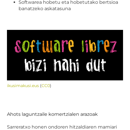
Softwarea hobetu eta hobetutako bertsioa
banatzeko askatasuna
ikusimakusi.eus
(
CC0
)
Ahots laguntzaile komertzialen arazoak
Sarreratxo honen ondoren hitzaldiaren mamiari