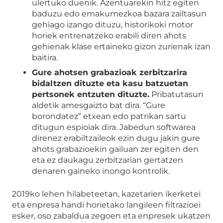
ulertuko duenik. Azentuarekin hitz egiten
baduzu edo emakumezkoa bazara zailtasun
gehiago izango dituzu, historikoki motor
horiek entrenatzeko erabili diren ahots
gehienak klase ertaineko gizon zurienak izan
baitira.
Gure ahotsen grabazioak zerbitzarira
bidaltzen dituzte eta kasu batzuetan
pertsonek entzuten dituzte.
Pribatutasun
aldetik amesgaizto bat dira. “Gure
borondatez” etxean edo patrikan sartu
ditugun espioiak dira. Jabedun softwarea
direnez erabiltzaileok ezin dugu jakin gure
ahots grabazioekin gailuan zer egiten den
eta ez daukagu zerbitzarian gertatzen
denaren gaineko inongo kontrolik.
2019ko lehen hilabeteetan, kazetarien ikerketei
eta enpresa handi horietako langileen filtrazioei
esker, oso zabaldua zegoen eta enpresek ukatzen