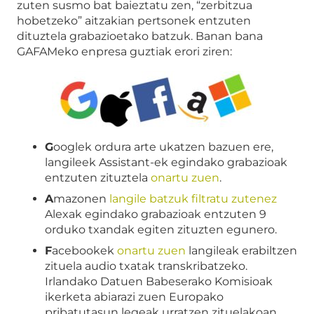
zuten susmo bat baieztatu zen, “zerbitzua
hobetzeko” aitzakian pertsonek entzuten
dituztela grabazioetako batzuk. Banan bana
GAFAMeko enpresa guztiak erori ziren:
G
ooglek ordura arte ukatzen bazuen ere,
langileek Assistant-ek egindako grabazioak
entzuten zituztela
onartu zuen
.
A
mazonen
langile batzuk filtratu zutenez
Alexak egindako grabazioak entzuten 9
orduko txandak egiten zituzten egunero.
F
acebookek
onartu zuen
langileak erabiltzen
zituela audio txatak transkribatzeko.
Irlandako Datuen Babeserako Komisioak
ikerketa abiarazi zuen Europako
pribatutasun legeak urratzen zituelakoan.