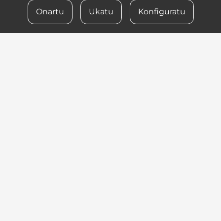
Onartu
Ukatu
Konfiguratu
943 376 716
kaixo@iametza.eus
GURE LAN TALDERA BATU
+
−