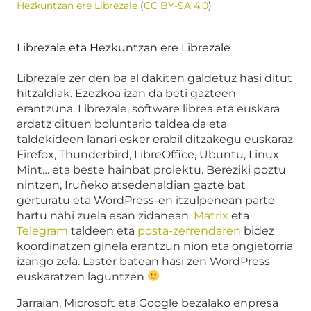
Hezkuntzan ere Librezale
(
CC BY-SA 4.0
)
Librezale eta Hezkuntzan ere Librezale
Librezale zer den ba al dakiten galdetuz hasi ditut
hitzaldiak. Ezezkoa izan da beti gazteen
erantzuna. Librezale, software librea eta euskara
ardatz dituen boluntario taldea da eta
taldekideen lanari esker erabil ditzakegu euskaraz
Firefox, Thunderbird, LibreOffice, Ubuntu, Linux
Mint… eta beste hainbat proiektu. Bereziki poztu
nintzen, Iruñeko atsedenaldian gazte bat
gerturatu eta WordPress-en itzulpenean parte
hartu nahi zuela esan zidanean.
Matrix
eta
Telegram
taldeen eta
posta-zerrendaren
bidez
koordinatzen ginela erantzun nion eta ongietorria
izango zela. Laster batean hasi zen WordPress
euskaratzen laguntzen
Jarraian, Microsoft eta Google bezalako enpresa