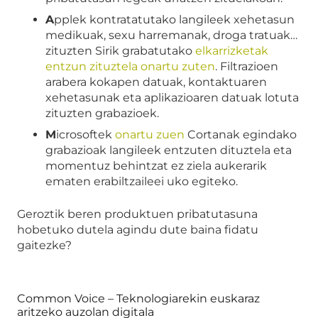
A
pplek kontratatutako langileek xehetasun
medikuak, sexu harremanak, droga tratuak…
zituzten Sirik grabatutako
elkarrizketak
entzun zituztela onartu zuten
. Filtrazioen
arabera kokapen datuak, kontaktuaren
xehetasunak eta aplikazioaren datuak lotuta
zituzten grabazioek.
M
icrosoftek
onartu zuen
Cortanak egindako
grabazioak langileek entzuten dituztela eta
momentuz behintzat ez ziela aukerarik
ematen erabiltzaileei uko egiteko.
Geroztik beren produktuen pribatutasuna
hobetuko dutela agindu dute baina fidatu
gaitezke?
Common Voice – Teknologiarekin euskaraz
aritzeko auzolan digitala