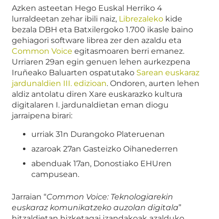
Azken asteetan Hego Euskal Herriko 4
lurraldeetan zehar ibili naiz,
Librezaleko
kide
bezala DBH eta Batxilergoko 1.700 ikasle baino
gehiagori software librea zer den azaldu eta
Common Voice
egitasmoaren berri emanez.
Urriaren 29an egin genuen lehen aurkezpena
Iruñeako Baluarten ospatutako
Sarean euskaraz
jardunaldien III. edizioan
. Ondoren, aurten lehen
aldiz antolatu diren Xare euskarazko kultura
digitalaren I. jardunaldietan eman diogu
jarraipena birari:
urriak 31n Durangoko Plateruenan
azaroak 27an Gasteizko Oihanederren
abenduak 17an, Donostiako EHUren
campusean.
Jarraian “
Common Voice: Teknologiarekin
euskaraz komunikatzeko auzolan digitala
”
hitzaldietan hizketagai izandakoak azalduko