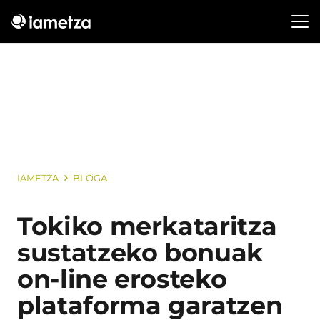
IAMETZA
BLOGA
Tokiko merkataritza
sustatzeko bonuak
on-line erosteko
plataforma garatzen