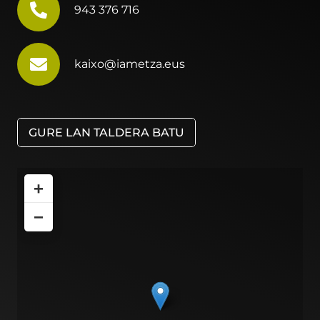
943 376 716
kaixo@iametza.eus
GURE LAN TALDERA BATU
+
−