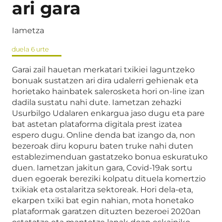
ari gara
Iametza
duela 6 urte
Garai zail hauetan merkatari txikiei laguntzeko
bonuak sustatzen ari dira udalerri gehienak eta
horietako hainbatek salerosketa hori on-line izan
dadila sustatu nahi dute. Iametzan zehazki
Usurbilgo Udalaren enkargua jaso dugu eta pare
bat astetan plataforma digitala prest izatea
espero dugu. Online denda bat izango da, non
bezeroak diru kopuru baten truke nahi duten
establezimenduan gastatzeko bonua eskuratuko
duen. Iametzan jakitun gara, Covid-19ak sortu
duen egoerak bereziki kolpatu dituela komertzio
txikiak eta ostalaritza sektoreak. Hori dela-eta,
ekarpen txiki bat egin nahian, mota honetako
plataformak garatzen dituzten bezeroei 2020an