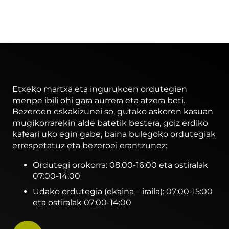
Etxeko martxa eta ingurukoen ordutegien
menpe ibili ohi gara aurrera eta atzera beti.
Bezeroen eskakizunei so, gutako askoren kasuan
mugikorrarekin alde batetik bestera, goiz erdiko
kafeari uko egin gabe, baina bulegoko ordutegiak
errespetatuz eta bezeroei erantzunez:
Ordutegi orokorra: 08:00-16:00 eta ostiralak
07:00-14:00
Udako ordutegia (ekaina – iraila): 07:00-15:00
eta ostiralak 07:00-14:00