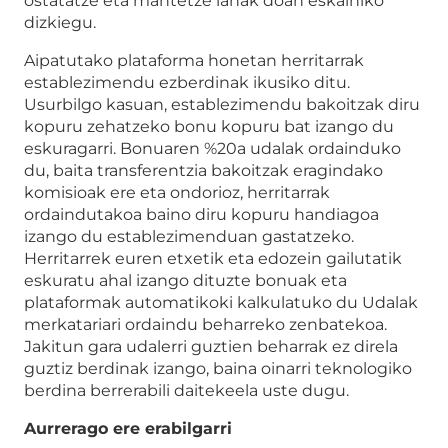
ostatatze eta mantetze lanak doan eskainiko
dizkiegu.
Aipatutako plataforma honetan herritarrak
establezimendu ezberdinak ikusiko ditu.
Usurbilgo kasuan, establezimendu bakoitzak diru
kopuru zehatzeko bonu kopuru bat izango du
eskuragarri. Bonuaren %20a udalak ordainduko
du, baita transferentzia bakoitzak eragindako
komisioak ere eta ondorioz, herritarrak
ordaindutakoa baino diru kopuru handiagoa
izango du establezimenduan gastatzeko.
Herritarrek euren etxetik eta edozein gailutatik
eskuratu ahal izango dituzte bonuak eta
plataformak automatikoki kalkulatuko du Udalak
merkatariari ordaindu beharreko zenbatekoa.
Jakitun gara udalerri guztien beharrak ez direla
guztiz berdinak izango, baina oinarri teknologiko
berdina berrerabili daitekeela uste dugu.
Aurrerago ere erabilgarri