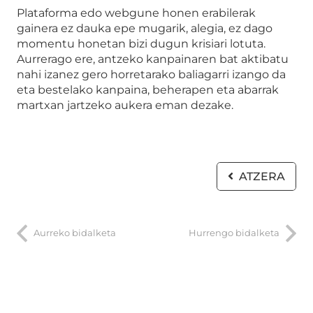
Plataforma edo webgune honen erabilerak
gainera ez dauka epe mugarik, alegia, ez dago
momentu honetan bizi dugun krisiari lotuta.
Aurrerago ere, antzeko kanpainaren bat aktibatu
nahi izanez gero horretarako baliagarri izango da
eta bestelako kanpaina, beherapen eta abarrak
martxan jartzeko aukera eman dezake.
ATZERA
Aurreko bidalketa
Hurrengo bidalketa