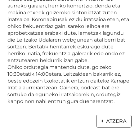
aurreko garaian, herriko komertzio, denda eta
makina etxeek goizeroko sintoniatzat zuten
irratsaioa. Koronabirusak ez du irratsaioa eten, eta
ohiko frekuentziaz gain, sareko leihoa ere
aprobetxatzea erabaki dute. Iametzak lagundu
die Leitzako Udalaren webgunean atal berri bat
sortzen. Bertatik herritarrek eskurago dute
herriko irratia, frekuentzia galerarik edo ondo ez
entzutearen beldurrik izan gabe.
Ohiko ordutegia mantendu dute, goizeko
10:30etatik 14:00etara. Leitzaldean bakarrik ez,
beste edozein txokotatik entzun daiteke Karrape
Irratia aurrerantzean. Gainera, podcast bat ere
sortuko da eguneko irratsaioarekin, ordutegiz
kanpo non nahi entzun gura duenarentzat.
ATZERA