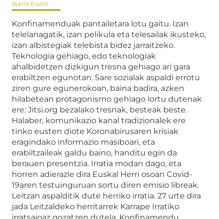
duela 6 urte
Konfinamenduak pantailetara lotu gaitu. Izan
telelanagatik, izan pelikula eta telesailak ikusteko,
izan albistegiak telebista bidez jarraitzeko.
Teknologia gehiago, edo teknologiak
ahalbidetzen dizkigun tresna gehiago ari gara
erabiltzen egunotan. Sare sozialak aspaldi errotu
ziren gure egunerokoan, baina badira, azken
hilabetean protagonismo gehiago lortu dutenak
ere: Jitsi.org bezalako tresnak, besteak beste.
Halaber, komunikazio kanal tradizionalek ere
tinko eusten diote Koronabirusaren krisiak
eragindako informazio masiboari, eta
erabiltzaileak galdu baino, handitu egin da
berauen presentzia. Irratia modan dago, eta
horren adierazle dira Euskal Herri osoan Covid-
19aren testuinguruan sortu diren emisio libreak.
Leitzan aspalditik dute herriko irratia. 27 urte dira
jada Leitzaldeko herritarrek Karrape Irratiko
irratsaioaz gozatzen dutela. Konfinamendu