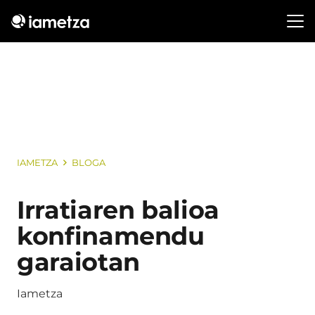
IAMETZA
BLOGA
Irratiaren balioa
konfinamendu
garaiotan
Iametza