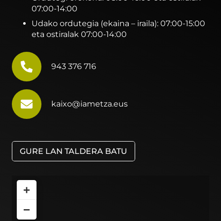
07:00-14:00
Udako ordutegia (ekaina – iraila): 07:00-15:00
eta ostiralak 07:00-14:00
943 376 716
kaixo@iametza.eus
GURE LAN TALDERA BATU
+
−